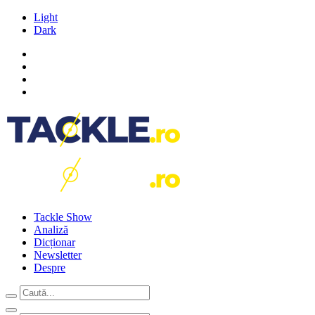
Light
Dark
Tackle Show
Analiză
Dicționar
Newsletter
Despre