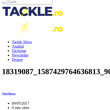
Tackle Show
Analiză
Dicționar
Newsletter
Despre
18319087_1587429764636813_9
Vlad Bogos
09/05/2017
0 min citire