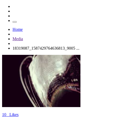
Home
Media
18319087_1587429764636813_9005 ...
10
Likes