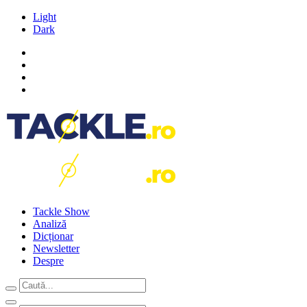
Light
Dark
Tackle Show
Analiză
Dicționar
Newsletter
Despre