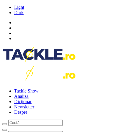
Light
Dark
Tackle Show
Analiză
Dicționar
Newsletter
Despre