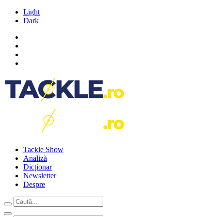
Light
Dark
Tackle Show
Analiză
Dicționar
Newsletter
Despre