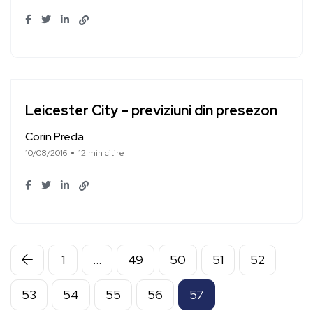
Leicester City – previziuni din presezon
Corin Preda
10/08/2016
12 min citire
1
…
49
50
51
52
53
54
55
56
57