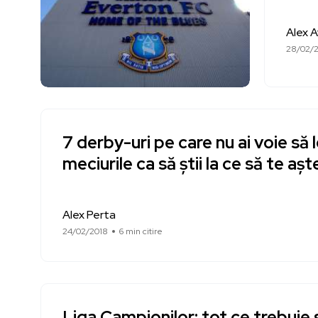
Alex 
28/02/
7 derby-uri pe care nu ai voie să l
meciurile ca să știi la ce să te așt
Alex Perta
24/02/2018
6 min citire
Liga Campionilor: tot ce trebuie