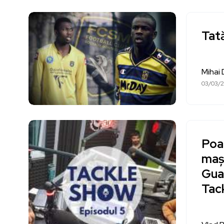
Tată
Mihai
03/03/2
Poa
mași
Gua
Tack