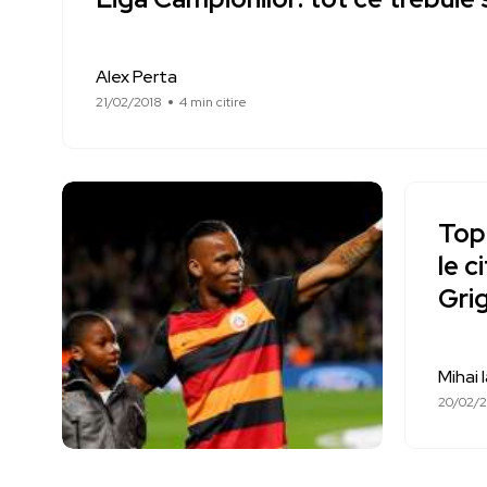
Alex Perta
21/02/2018
4 min citire
Top 
le c
Grig
Mihai 
20/02/2