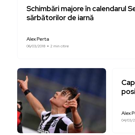
Schimbări majore în calendarul Se
sărbătorilor de iarnă
Alex Perta
06/03/2018
2 min citire
Capi
posi
Alex P
04/03/2