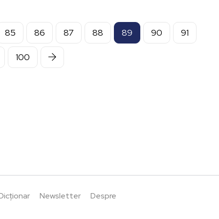
85
86
87
88
89
90
91
100
Dicționar
Newsletter
Despre