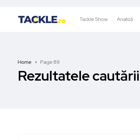
Tackle Show
Analiză
Home
Page 89
Rezultatele cautări