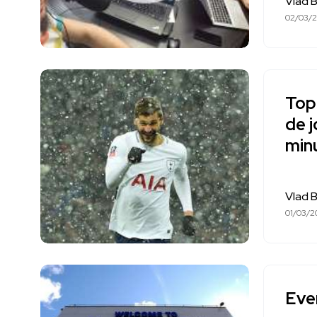
Vlad 
02/03/2
Top 
de j
min
Vlad 
01/03/2
Ever