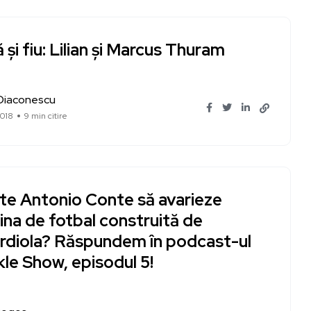
 și fiu: Lilian și Marcus Thuram
 Diaconescu
018
9 min citire
te Antonio Conte să avarieze
na de fotbal construită de
rdiola? Răspundem în podcast-ul
le Show, episodul 5!