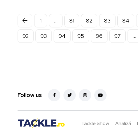
1
…
81
82
83
84
92
93
94
95
96
97
…
Follow us
Tackle Show
Analiză