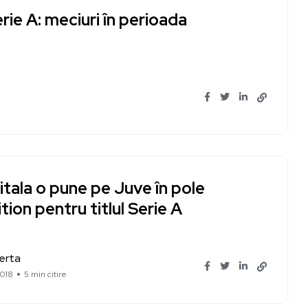
rie A: meciuri în perioada
tala o pune pe Juve în pole
tion pentru titlul Serie A
erta
018
5 min citire