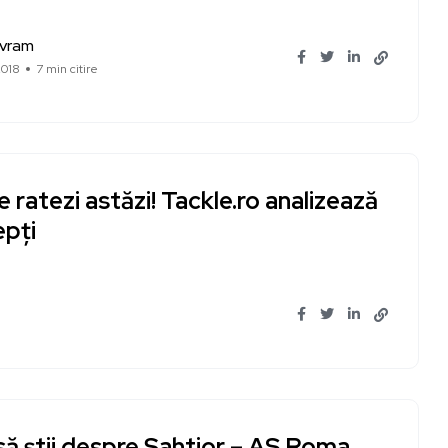
Avram
2018
7 min citire
e ratezi astăzi! Tackle.ro analizează
epți
 să știi despre Șahtior – AS Roma