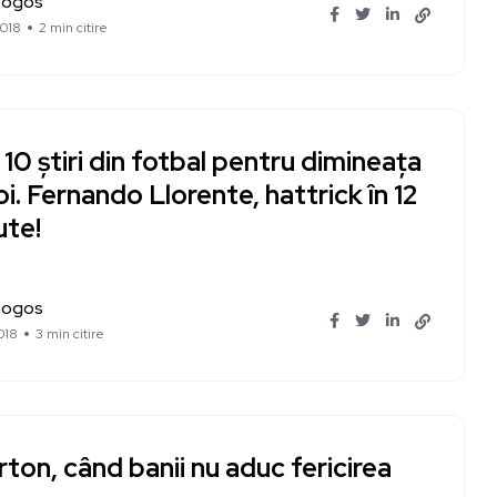
Bogos
018
2 min citire
10 știri din fotbal pentru dimineața
oi. Fernando Llorente, hattrick în 12
ute!
Bogos
018
3 min citire
ton, când banii nu aduc fericirea