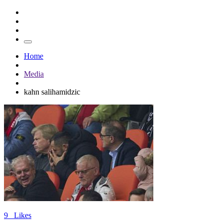
Home
Media
kahn salihamidzic
9
Likes