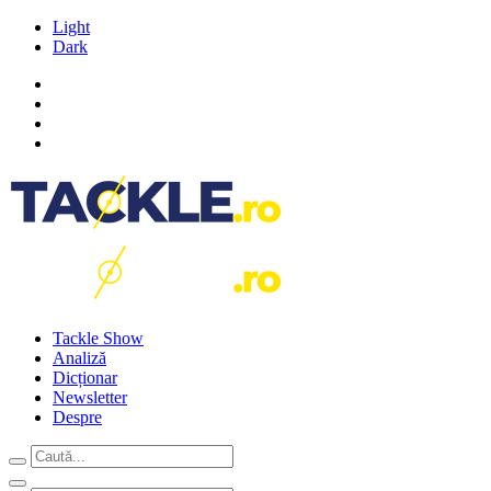
Light
Dark
Tackle Show
Analiză
Dicționar
Newsletter
Despre