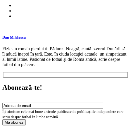
Dan Mihăescu
Fizician român pierdut în Pădurea Neagră, caută izvorul Dunării să
îl aducă înapoi în țară. Este, în ciuda locației actuale, un simpatizant
al lumii latine. Pasionat de fotbal și de Roma antică, scrie despre
fotbal din plăcere.
Abonează-te!
Îți trimitem cele mai bune articole publicate de publicațiile independete care
scriu despre fotbal în limba română.