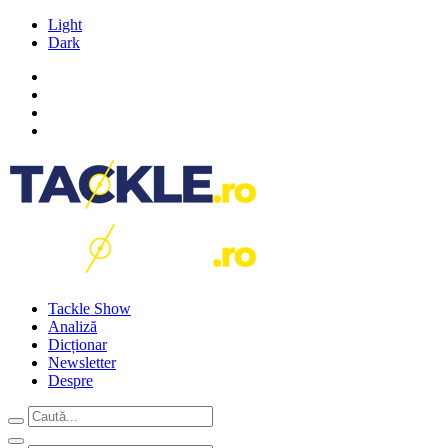
Light
Dark
Tackle Show
Analiză
Dicționar
Newsletter
Despre