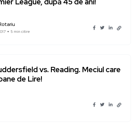
mier League, după 45 de ani!
Rotariu
017
5 min citire
ddersfield vs. Reading. Meciul care
oane de Lire!