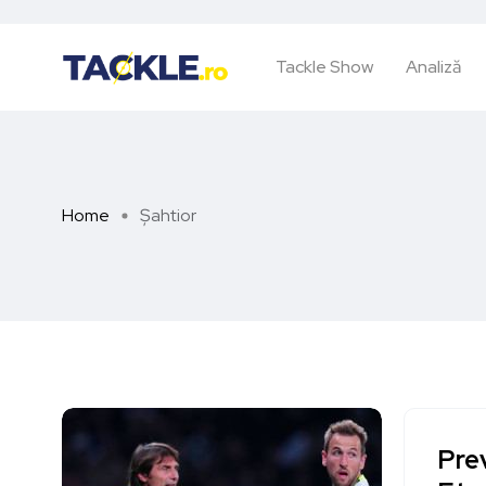
Tackle Show
Analiză
Home
Șahtior
Pre