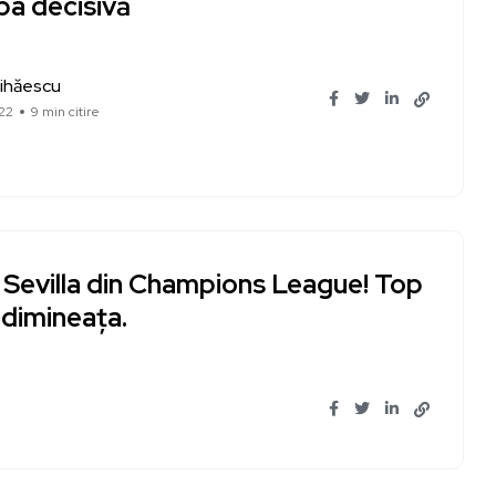
pa decisivă
ihăescu
022
9 min citire
 Sevilla din Champions League! Top
 dimineața.