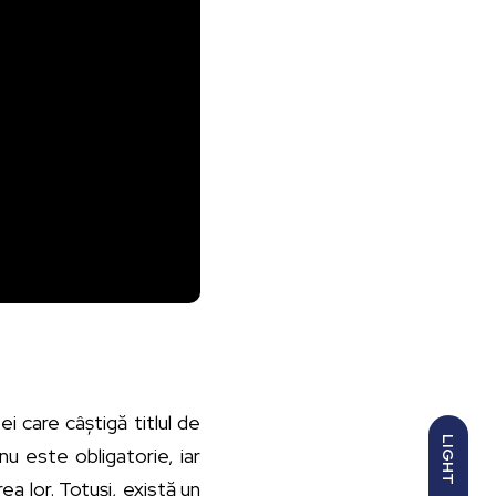
i care câștigă titlul de
LIGHT
u este obligatorie, iar
ea lor. Totuși, există un