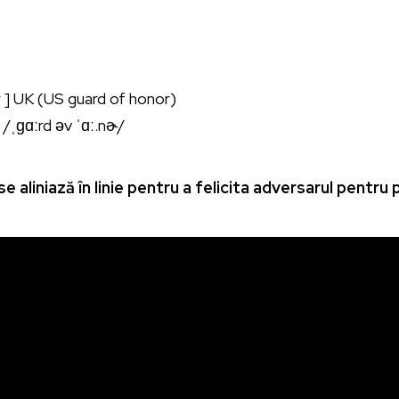
ar ] UK (US guard of honor)
 /ˌɡɑːrd əv ˈɑː.nɚ/
e aliniază în linie pentru a felicita adversarul pentr