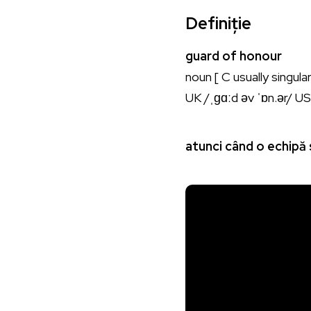
Definiție
guard of honour
noun [ C usually singul
UK /ˌɡɑːd əv ˈɒn.ər/ US
atunci când o echipă s