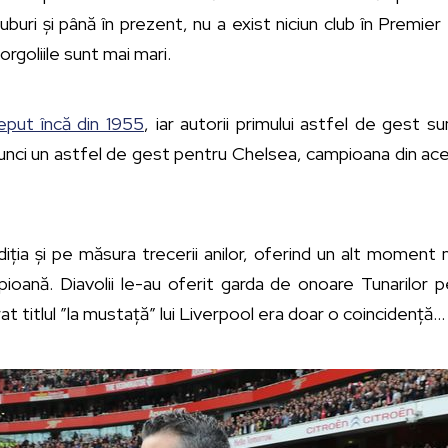
uburi și până în prezent, nu a exist niciun club în Premi
 orgoliile sunt mai mari.
ceput încă din 1955
, iar autorii primului astfel de gest 
tunci un astfel de gest pentru Chelsea, campioana din acel a
iția și pe măsura trecerii anilor, oferind un alt moment
oană. Diavolii le-au oferit garda de onoare Tunarilor pe
rat titlul ”la mustață” lui Liverpool era doar o coincidență…