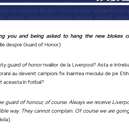
ing you and being asked to hang the new blokes cl
lle despre Guard of Honor)
City
guard of honor
rivalilor de la Liverpool? Asta e între
ranii au devenit campioni fix înaintea meciului de pe Et
t aceasta în fotbal?
he guard of honour, of course. Always we receive Liverp
dible way. They cannot complain. Of course we are goin
iola)