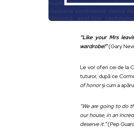
“Like your Mrs leav
wardrobe!”
(Gary Nevi
Le vor oferi cei de la 
tuturor, după ce Cormo
of honor
și cum a apăru
“We are going to do t
our house, in an incre
deserve it.”
(Pep Guard