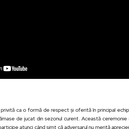
ivită ca o formă de respect și oferită în principal echipe
ămase de jucat din sezonul curent. Această ceremonie n
participe atunci când simt că adversarul nu merită aprecier