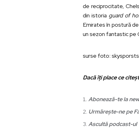
de reciprocitate, Chel
din istoria
guard of ho
Emirates în postură de 
un sezon fantastic pe O
surse foto: skysporst
Dacă îți place ce citeș
Abonează-te la
new
Urmărește-ne pe
F
Ascultă podcast-ul