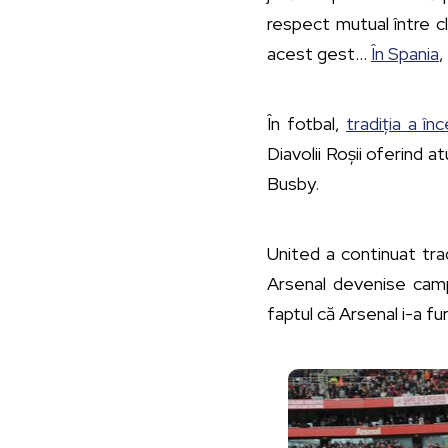
respect mutual între cl
acest gest…
În Spania
,
În fotbal,
tradiția a în
Diavolii Roșii oferind a
Busby.
United a continuat trad
Arsenal devenise campi
faptul că Arsenal i-a fu