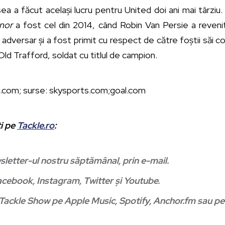
sea a făcut același lucru pentru United doi ani mai târzi
nor
a fost cel din 2014, când Robin Van Persie a reveni
adversar și a fost primit cu respect de către foștii săi co
ld Trafford, soldat cu titlul de campion.
s.com; surse: skysports.com;goal.com
ti pe
Tackle.ro
:
sletter-ul nostru săptămânal, prin e-mail
.
acebook
,
Instagram
,
Twitter
și
Youtube
.
Tackle Show
pe
Apple Music
,
Spotify
,
Anchor.fm
sau p