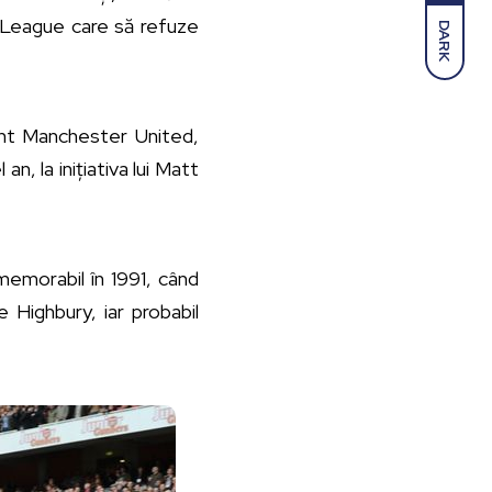
er League care să refuze
DARK
sunt Manchester United,
n, la inițiativa lui Matt
 memorabil în 1991, când
 Highbury, iar probabil