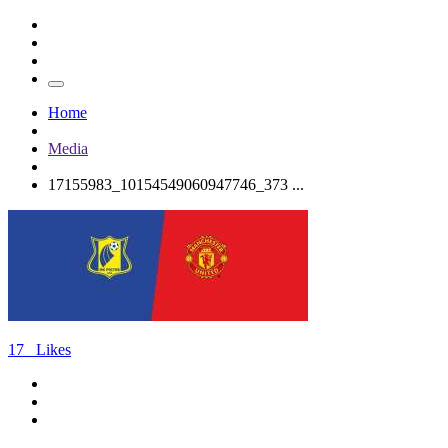
Home
Media
17155983_10154549060947746_373 ...
17
Likes