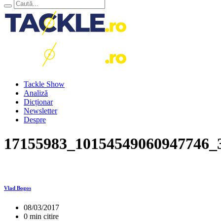
Tackle Show
Analiză
Dicționar
Newsletter
Despre
17155983_10154549060947746_
Vlad Bogos
08/03/2017
0 min citire