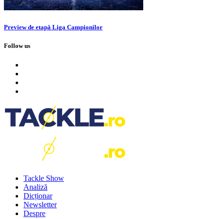
Preview de etapă Liga Campionilor
Follow us
Tackle Show
Analiză
Dicționar
Newsletter
Despre