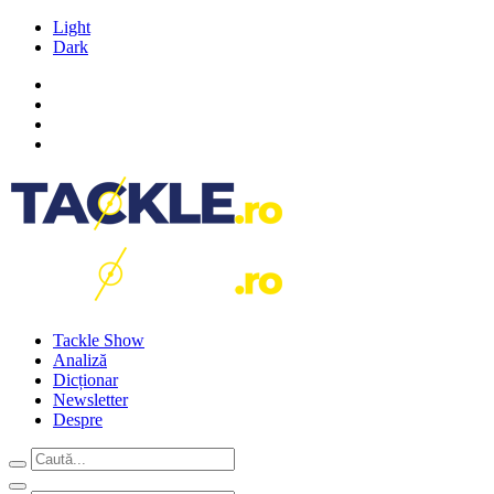
Light
Dark
Tackle Show
Analiză
Dicționar
Newsletter
Despre