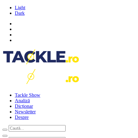
Light
Dark
Tackle Show
Analiză
Dicționar
Newsletter
Despre