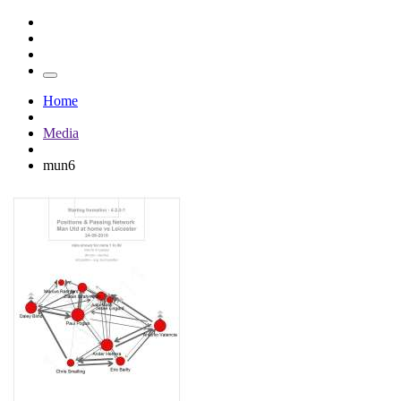
Home
Media
mun6