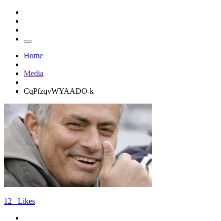
Home
Media
CqPfzqvWYAADO-k
12
Likes