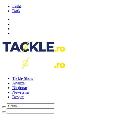
Light
Dark
Tackle Show
Analiză
Dicționar
Newsletter
Despre