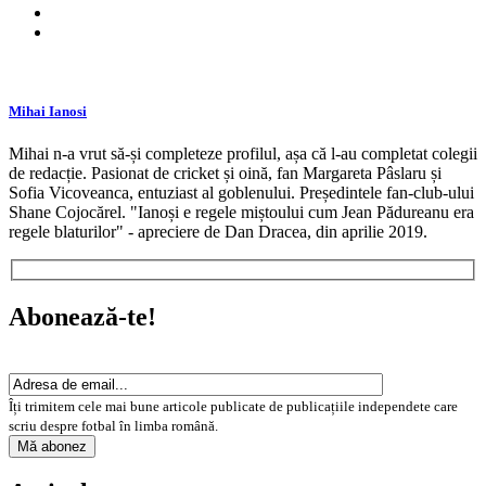
Mihai Ianosi
Mihai n-a vrut să-și completeze profilul, așa că l-au completat colegii
de redacție. Pasionat de cricket și oină, fan Margareta Pâslaru și
Sofia Vicoveanca, entuziast al goblenului. Președintele fan-club-ului
Shane Cojocărel. "Ianoși e regele miștoului cum Jean Pădureanu era
regele blaturilor" - apreciere de Dan Dracea, din aprilie 2019.
Abonează-te!
Îți trimitem cele mai bune articole publicate de publicațiile independete care
scriu despre fotbal în limba română.