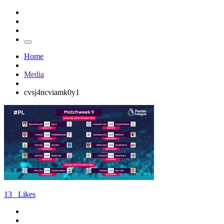
Home
Media
cvsj4ncviamk0y1
13
Likes