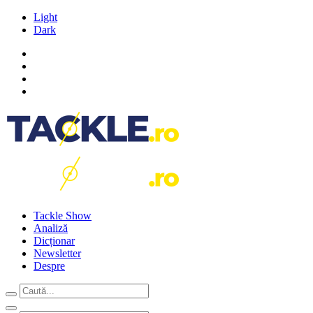
Light
Dark
Tackle Show
Analiză
Dicționar
Newsletter
Despre