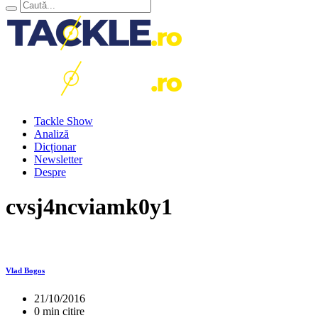
Tackle Show
Analiză
Dicționar
Newsletter
Despre
cvsj4ncviamk0y1
Vlad Bogos
21/10/2016
0 min citire