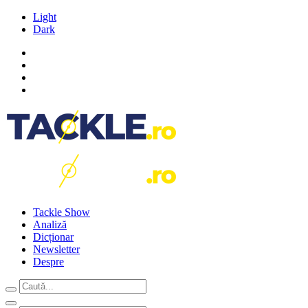
Light
Dark
Tackle Show
Analiză
Dicționar
Newsletter
Despre