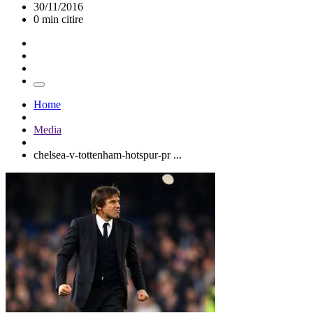
30/11/2016
0 min citire
Home
Media
chelsea-v-tottenham-hotspur-pr ...