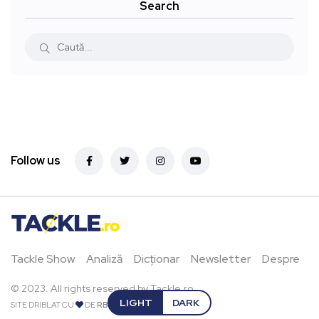
Search
Follow us
Tackle Show
Analiză
Dicționar
Newsletter
Despre
© 2023. All rights reserved by Tackle.ro.
LIGHT
DARK
SITE DRIBLAT CU
DE
RBPIXEL