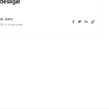
desliga!
ano Junc
019
9 min citire