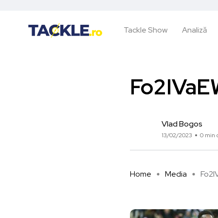
Tackle Show
Analiză
Fo2IVa
Vlad Bogos
13/02/2023
0 min c
Home
Media
Fo2