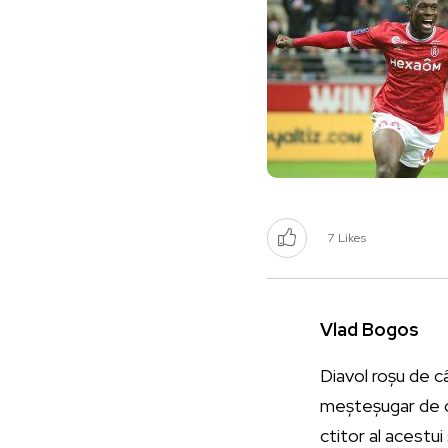
7
Likes
Vlad Bogos
Diavol roșu de c
meșteșugar de cu
ctitor al acestui 