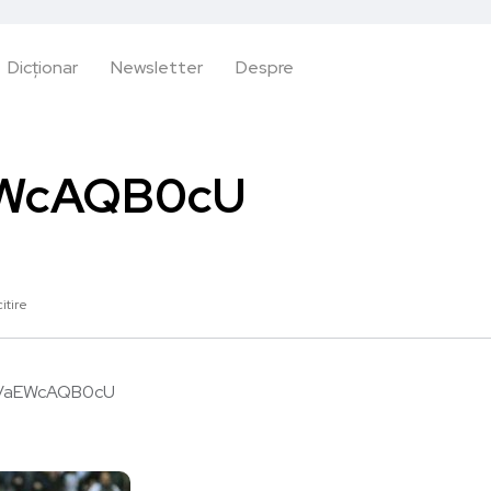
Dicționar
Newsletter
Despre
EWcAQB0cU
itire
IVaEWcAQB0cU