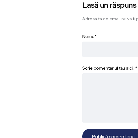
Lasă un răspuns
Adresa ta de email nu va fi p
Nume
*
Scrie comentariul tău aici...
*