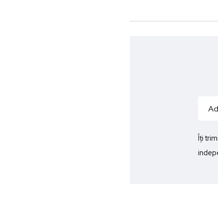
Îți tr
indepe