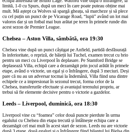
echipa antrenată de Bruno Lage. Watford vine după o înfrângere, la
limită, 1-0 cu Spurs, după un meci în care poate puteau obține mai
mult. Mă aștept ca Wolves să spargă gheața, să marcheze și să plece
cu cel puțin un punct de pe Vicarage Road, “lupii” având un lot mai
valoros dar și un fotbal mai bun arătat pe teren în primele runde din
acest sezon de Premier League.
Chelsea – Aston Villa, sâmbătă, ora 19:30
Chelsea vine după un punct câștigat pe Anfield, partidă desfăsurață
în inferioritate, o repriză, de băieții lui Tuchel, examen trecut cu brio
pentru un meci cu Liverpool în deplasare. Pe Stamford Bridge se
deplasează Villa, echipă care a dezamăgit prin jocul arătăt în primele
etape, având o victorie, un egal și o înfrângere, după 3 meciuri. Deși
pare că nu au un adversar tocmai la îndemână, Villa fiind una dintre
echipele ce a impresionat în sezonul trecut, forma celor de la
Chelsea, transferurile efectuate și avantajul terenului propriu, ar
trebui să fie elemente decisive pentru o victorie a gazdelor.
Leeds – Liverpool, duminică, ora 18:30
Liverpool vine cu “foamea” celor două puncte pierdute în urma
egalului cu Chelsea din etapa trecută și întâlnește echipa care a
dezamăgit cel mai mult în acest start de sezon. Leeds nu are victorie
după 3 etape, două egaluri și o înfrângere fiind bilanțul lui Bielsa din