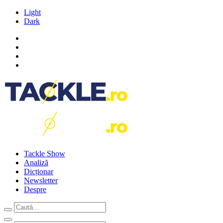
Light
Dark
Tackle Show
Analiză
Dicționar
Newsletter
Despre