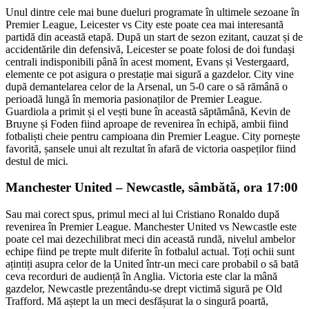
Unul dintre cele mai bune dueluri programate în ultimele sezoane în
Premier League, Leicester vs City este poate cea mai interesantă
partidă din această etapă. După un start de sezon ezitant, cauzat și de
accidentările din defensivă, Leicester se poate folosi de doi fundași
centrali indisponibili până în acest moment, Evans și Vestergaard,
elemente ce pot asigura o prestație mai sigură a gazdelor. City vine
după demantelarea celor de la Arsenal, un 5-0 care o să rămână o
perioadă lungă în memoria pasionaților de Premier League.
Guardiola a primit și el vești bune în această săptămână, Kevin de
Bruyne și Foden fiind aproape de revenirea în echipă, ambii fiind
fotbaliști cheie pentru campioana din Premier League. City pornește
favorită, șansele unui alt rezultat în afară de victoria oaspeților fiind
destul de mici.
Manchester United – Newcastle, sâmbătă, ora 17:00
Sau mai corect spus, primul meci al lui Cristiano Ronaldo după
revenirea în Premier League. Manchester United vs Newcastle este
poate cel mai dezechilibrat meci din această rundă, nivelul ambelor
echipe fiind pe trepte mult diferite în fotbalul actual. Toți ochii sunt
ațintiți asupra celor de la United într-un meci care probabil o să bată
ceva recorduri de audiență în Anglia. Victoria este clar la mână
gazdelor, Newcastle prezentându-se drept victimă sigură pe Old
Trafford. Mă aștept la un meci desfășurat la o singură poartă,