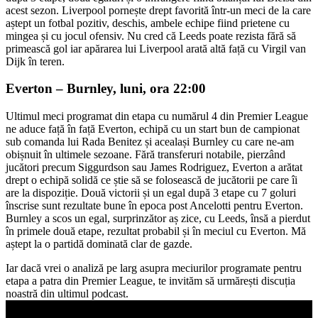
acest sezon. Liverpool pornește drept favorită într-un meci de la care
aștept un fotbal pozitiv, deschis, ambele echipe fiind prietene cu
mingea și cu jocul ofensiv. Nu cred că Leeds poate rezista fără să
primească gol iar apărarea lui Liverpool arată altă față cu Virgil van
Dijk în teren.
Everton – Burnley, luni, ora 22:00
Ultimul meci programat din etapa cu numărul 4 din Premier League
ne aduce față în față Everton, echipă cu un start bun de campionat
sub comanda lui Rada Benitez și acealași Burnley cu care ne-am
obișnuit în ultimele sezoane. Fără transferuri notabile, pierzând
jucători precum Siggurdson sau James Rodriguez, Everton a arătat
drept o echipă solidă ce știe să se folosească de jucătorii pe care îi
are la dispoziție. Două victorii și un egal după 3 etape cu 7 goluri
înscrise sunt rezultate bune în epoca post Ancelotti pentru Everton.
Burnley a scos un egal, surprinzător aș zice, cu Leeds, însă a pierdut
în primele două etape, rezultat probabil și în meciul cu Everton. Mă
aștept la o partidă dominată clar de gazde.
Iar dacă vrei o analiză pe larg asupra meciurilor programate pentru
etapa a patra din Premier League, te invităm să urmărești discuția
noastră din ultimul podcast.