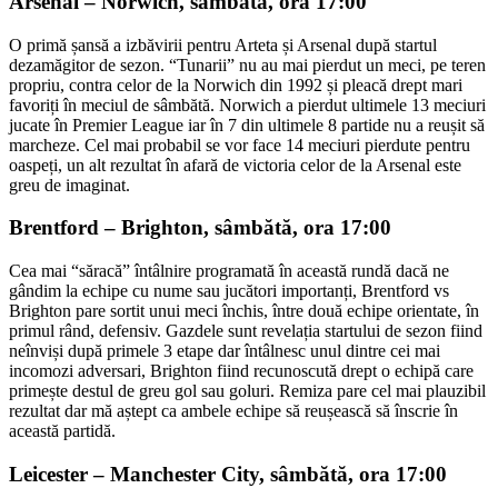
Arsenal – Norwich, sâmbătă, ora 17:00
O primă șansă a izbăvirii pentru Arteta și Arsenal după startul
dezamăgitor de sezon. “Tunarii” nu au mai pierdut un meci, pe teren
propriu, contra celor de la Norwich din 1992 și pleacă drept mari
favoriți în meciul de sâmbătă. Norwich a pierdut ultimele 13 meciuri
jucate în Premier League iar în 7 din ultimele 8 partide nu a reușit să
marcheze. Cel mai probabil se vor face 14 meciuri pierdute pentru
oaspeți, un alt rezultat în afară de victoria celor de la Arsenal este
greu de imaginat.
Brentford – Brighton, sâmbătă, ora 17:00
Cea mai “săracă” întâlnire programată în această rundă dacă ne
gândim la echipe cu nume sau jucători importanți, Brentford vs
Brighton pare sortit unui meci închis, între două echipe orientate, în
primul rând, defensiv. Gazdele sunt revelația startului de sezon fiind
neînviși după primele 3 etape dar întâlnesc unul dintre cei mai
incomozi adversari, Brighton fiind recunoscută drept o echipă care
primește destul de greu gol sau goluri. Remiza pare cel mai plauzibil
rezultat dar mă aștept ca ambele echipe să reușească să înscrie în
această partidă.
Leicester – Manchester City, sâmbătă, ora 17:00