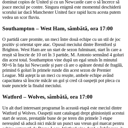
dominat copios de United și cu un Newcastle care o să încerce să
joace meciul pe contre. Singura enigmă este momentul deschiderii
scorului iar dacă Manchester United face rapid lucru acesta putem
vedea un scor fluviu.
Southampton – West Ham, sâmbătă, ora 17:00
O partidă care promite, un meci între două echipe cu un stil de joc
pozitiv și orientat spre atac. Opusul meciului dintre Brentford și
Brighton. West Ham are un start de sezon fulminant, start în care a
reușit să înscrie de 10 ori în 3 partide, M. Antonio semnând 4 goluri
din acest total. Southampton vine după un egal smuls în minutul
90+6 în fața lui Newcastle și pare că are o apărare destul de fragilă,
primind 6 goluri în primele runde din acest sezon de Premier
League. Mă aștept la un meci cu reușite, ambele echipe având
capacitatea să înscrie măcăr un gol și cred că oaspeții pot pleca cu
toate punctele la finalul meciului.
Watford – Wolves, sâmbătă, ora 17:00
Un alt duel interesant programat în această etapă este meciul dintre
Watford și Wolves. Oaspeții sunt catalogați drept ghinioniștii acestui
start de sezon, prestațiile bune de pe teren din primele 3 etape
nereușind să aducă nici măcăr un punct sau vreun gol marcat pentru