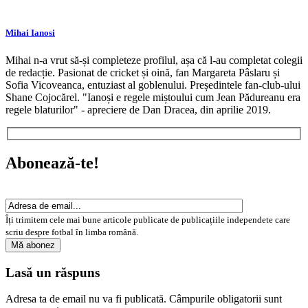
Mihai Ianosi
Mihai n-a vrut să-și completeze profilul, așa că l-au completat colegii
de redacție. Pasionat de cricket și oină, fan Margareta Pâslaru și
Sofia Vicoveanca, entuziast al goblenului. Președintele fan-club-ului
Shane Cojocărel. "Ianoși e regele miștoului cum Jean Pădureanu era
regele blaturilor" - apreciere de Dan Dracea, din aprilie 2019.
Abonează-te!
Îți trimitem cele mai bune articole publicate de publicațiile independete care
scriu despre fotbal în limba română.
Lasă un răspuns
Adresa ta de email nu va fi publicată.
Câmpurile obligatorii sunt