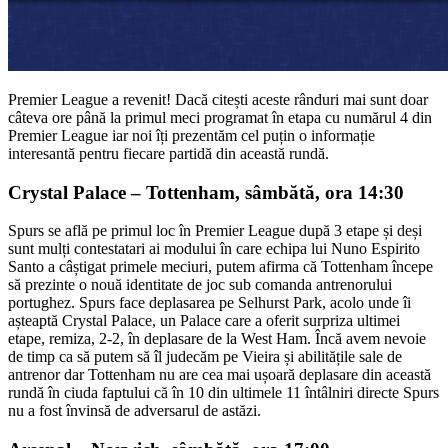
Premier League a revenit! Dacă citești aceste rânduri mai sunt doar
câteva ore până la primul meci programat în etapa cu numărul 4 din
Premier League iar noi îți prezentăm cel puțin o informație
interesantă pentru fiecare partidă din această rundă.
Crystal Palace – Tottenham, sâmbătă, ora 14:30
Spurs se află pe primul loc în Premier League după 3 etape și deși
sunt mulți contestatari ai modului în care echipa lui Nuno Espirito
Santo a câștigat primele meciuri, putem afirma că Tottenham începe
să prezinte o nouă identitate de joc sub comanda antrenorului
portughez. Spurs face deplasarea pe Selhurst Park, acolo unde îi
așteaptă Crystal Palace, un Palace care a oferit surpriza ultimei
etape, remiza, 2-2, în deplasare de la West Ham. Încă avem nevoie
de timp ca să putem să îl judecăm pe Vieira și abilitățile sale de
antrenor dar Tottenham nu are cea mai ușoară deplasare din această
rundă în ciuda faptului că în 10 din ultimele 11 întâlniri directe Spurs
nu a fost învinsă de adversarul de astăzi.