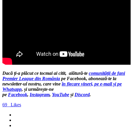
Dacă ți-a plăcut ce tocmai ai citit, alătură-te
comunității de fani
Premier League din România
pe Facebook, abonează-te la
newsletter-ul nostru, care vine
în fiecare vineri, pe e-mail și pe
Whatsapp
, și urmărește-ne
pe
Facebook
,
Instagram
,
YouTube
și
Discord
.
69
Likes