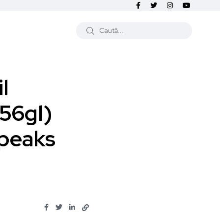
l
56gl)
speaks