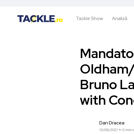
Tackle Show
Analiză
Mandator
Oldham/
Bruno La
with Con
Dan Dracea
13/08/2021
0 min c