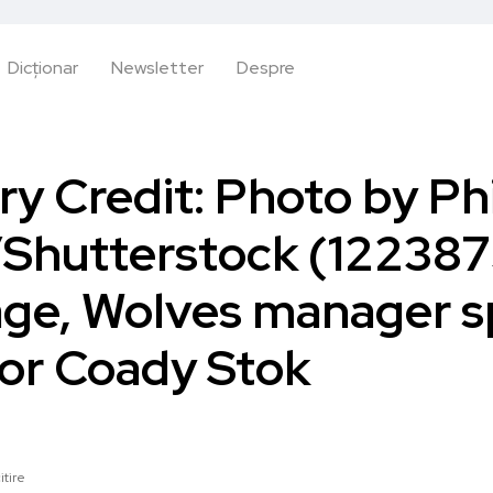
Dicționar
Newsletter
Despre
y Credit: Photo by Phi
Shutterstock (122387
ge, Wolves manager 
or Coady Stok
itire