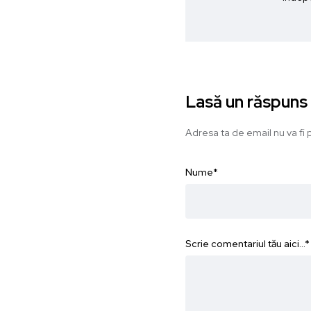
Lasă un răspuns
Adresa ta de email nu va fi p
Nume
*
Scrie comentariul tău aici...
*