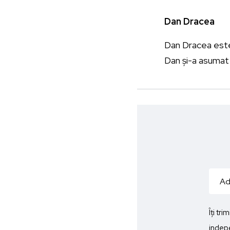
Dan Dracea
Dan Dracea este j
Dan și-a asumat 
Îți tr
indepe