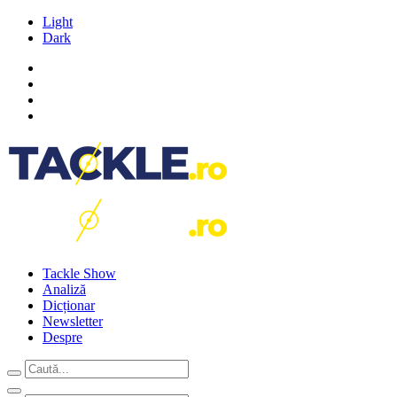
Light
Dark
Tackle Show
Analiză
Dicționar
Newsletter
Despre