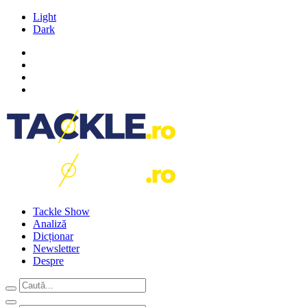
Light
Dark
Tackle Show
Analiză
Dicționar
Newsletter
Despre