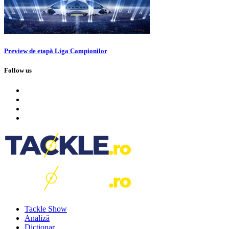
Preview de etapă Liga Campionilor
Follow us
Tackle Show
Analiză
Dicționar