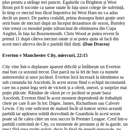
plus pentru a strânge trei puncte. Egalurile cu Brighton și West
Brom pot fi socotite ca șanse ratate în fața unor colege de suferință,
în timp ce meciul bun făcut împotriva lui West Ham nu i-a adus
decât un punct. De partea cealaltă, prima deasupra liniei grație unei
serii bune de meciuri după un început dezastruos de sezon, Burnley
vine totuși cu moralul puțin zdruncinat de eliminarea din Cupa
Angliei, în fața lui Bournemouth. Chris Wood ar putea reveni în
primul 11 după câteva meciuri ratate și ar putea ajuta să facă din
acest meci altceva decât o partidă fără dinți.
(Dan Dracea)
Everton v Manchester City, miercuri, 22:15
City vine într-o deplasare aparent dificilă și întâlnește un Everton
mai bun ca sezonul trecut. Dar parcă nu la fel de bun ca numele
antrenorului și unor jucători. Everton încă lucrează la identitatea sa
sub comanda lui Ancelotti, în acest sezon fiind o echipă inconstantă
care nu a putut lega serii de victorii și a oferit, uneori, și surprize mai
puțin plăcute. Rămâne de văzut pe ce jucători se poate baza
Ancelotti, Everton fiind în acest moment dependentă de fotbaliștii
cheie pe care îi are în lot: Digne, James, Richarlison sau Calvert-
Lewin. City este suficient de matură încât să trateze serios această
partidă iar apărarea solidă dezvoltată de Guardiola în acest sezon
poate să fie calea către un nou succes în Premier League. Cred într-o
partidă controlată de City, cu momente de presiune și de la gazde, un
meci fără prea multe goluri, decis în final de greșeli personale, nu