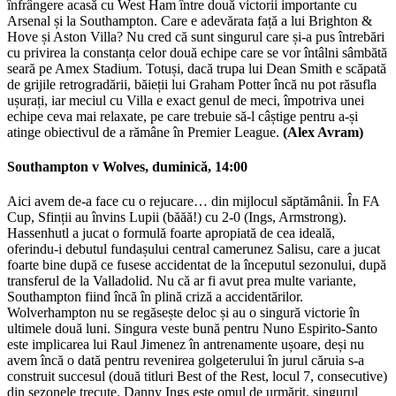
înfrângere acasă cu West Ham între două victorii importante cu
Arsenal și la Southampton. Care e adevărata față a lui Brighton &
Hove și Aston Villa? Nu cred că sunt singurul care și-a pus întrebări
cu privirea la constanța celor două echipe care se vor întâlni sâmbătă
seară pe Amex Stadium. Totuși, dacă trupa lui Dean Smith e scăpată
de grijile retrogradării, băieții lui Graham Potter încă nu pot răsufla
ușurați, iar meciul cu Villa e exact genul de meci, împotriva unei
echipe ceva mai relaxate, pe care trebuie să-l câștige pentru a-și
atinge obiectivul de a rămâne în Premier League.
(Alex Avram)
Southampton v Wolves, duminică, 14:00
Aici avem de-a face cu o rejucare… din mijlocul săptămânii. În FA
Cup, Sfinții au învins Lupii (băăă!) cu 2-0 (Ings, Armstrong).
Hassenhutl a jucat o formulă foarte apropiată de cea ideală,
oferindu-i debutul fundașului central camerunez Salisu, care a jucat
foarte bine după ce fusese accidentat de la începutul sezonului, după
transferul de la Valladolid. Nu că ar fi avut prea multe variante,
Southampton fiind încă în plină criză a accidentărilor.
Wolverhampton nu se regăsește deloc și au o singură victorie în
ultimele două luni. Singura veste bună pentru Nuno Espirito-Santo
este implicarea lui Raul Jimenez în antrenamente ușoare, deși nu
avem încă o dată pentru revenirea golgeterului în jurul căruia s-a
construit succesul (două titluri Best of the Rest, locul 7, consecutive)
din sezonele trecute. Danny Ings este omul de urmărit, singurul