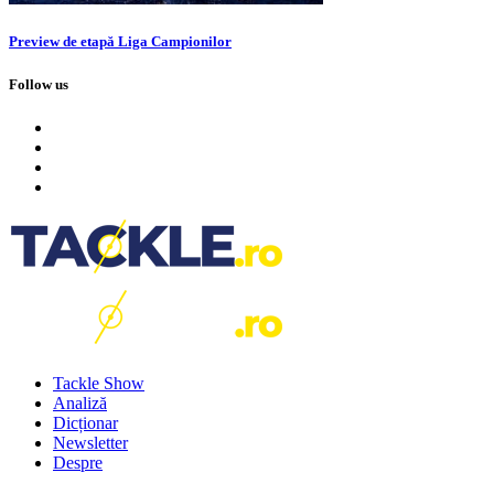
Preview de etapă Liga Campionilor
Follow us
Tackle Show
Analiză
Dicționar
Newsletter
Despre