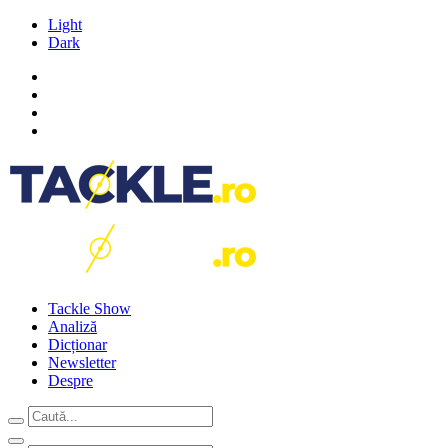
Light
Dark
Tackle Show
Analiză
Dicționar
Newsletter
Despre