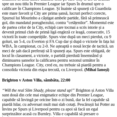
spre un nou titlu în Premier League iar Spurs în drumul spre o
calificare în Champions League. Și înainte să spuneți că Guardiola
este mare favorit și City are prima șansă, lucruri perfect corecte,
Spursul lui Mourinho a câștigat ambele partide, fără să primească
gol, din mandatul porughezului, contra “cetățenilor”. Momentul este
de partea celor de la City, echipă care tocmai a scris istorie și a
devenit primul club de primă ligă engleză ce leagă, consecutiv, 15
victorii în toate competițiile. Spurs vine după un meci pierdut, cu 9
goluri, un 5-4, cu Everton și FA Cup dar și după o victorie în fața lui
WBA, în campionat, cu 2-0. Ne așteaptă o nouă lecție de tactică, un
meci de șah dacă preferați să îi spuneți așa. Spurs este obligată, de
locul în clasament, a victorie, o partidă pierdută însemnând și
diminuarea șanselor la calificarea pentru sezonul următor în
Champions League. City, cred eu, nu trebuie să piardă pentru a
consolida victoria din etapa trecută, cu Liverpool.
(Mihai Ianoși)
Brighton v Aston Villa, sâmbăta, 22:00
“Will the real Slim Shady, please stand up!”
Brighton și Aston Villa
sunt două din cele mai enigmatice echipe din Premier League,
capabile să învingă pe oricine într-o zi bună, dar la fel capabile să
piardă hilar, cu adversari mult mai slab cotați. Pescărușii lui Potter au
învins pe Spurs și Liverpool pentru ca apoi să facă un egal
surprinzător acasă cu Burnley. Villa e capabilă să presare o