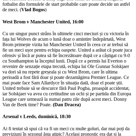
fotbalist din formulele de start probabile care poate decide un astfel
de meci. (
Vlad Bogos
)
West Brom v Manchester United, 16:00
Cu un singur punct strâns în ultimele cinci meciuri și cu victoria în
fața lui Wolves de acum o lună doar o amintire îndepărtată, West
Brom primește vizita lui Manchester United în ceea ce ar trebui să
fie un meci ușor pentru echipa oaspete. United a arătat că poate juca
ofensiv și încă ar putea să fie încrezătoare după ce a câștigat cu 9-0
cu Southampton la începtul lunii. După ce a permis lui Everton o
revenire de senzație etapa trecută, echipa lui Ole Gunnar Solskjaer
va dori să nu repete greșeala și cu West Brom, care în ultima
perioadă a fost fără doar și poate dezamăgirea Premier League. Ce
mai poate face Sam Allardyce în situația dată, doar el poate știi.
United trebuie să se descurce fără Paul Pogba, proaspăt accidentat,
iar Solskjaer va avea cu certitudine un ochi și pe partida din Europa
League care urmează la numai patru zile după acest meci. Donny
Van de Beek time? Poate.
(Dan Dracea)
Arsenal v Leeds, duminică, 18:30
Ai fi tentat să spui că va fi un meci cu multe goluri, dar mai poți da
previziuni în sezonul ăsta atipic? Același pronostic era dat și la