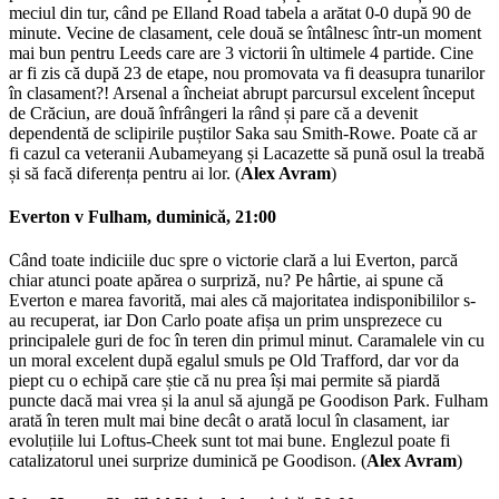
meciul din tur, când pe Elland Road tabela a arătat 0-0 după 90 de
minute. Vecine de clasament, cele două se întâlnesc într-un moment
mai bun pentru Leeds care are 3 victorii în ultimele 4 partide. Cine
ar fi zis că după 23 de etape, nou promovata va fi deasupra tunarilor
în clasament?! Arsenal a încheiat abrupt parcursul excelent început
de Crăciun, are două înfrângeri la rând și pare că a devenit
dependentă de sclipirile puștilor Saka sau Smith-Rowe. Poate că ar
fi cazul ca veteranii Aubameyang și Lacazette să pună osul la treabă
și să facă diferența pentru ai lor. (
Alex Avram
)
Everton v Fulham, duminică, 21:00
Când toate indiciile duc spre o victorie clară a lui Everton, parcă
chiar atunci poate apărea o surpriză, nu? Pe hârtie, ai spune că
Everton e marea favorită, mai ales că majoritatea indisponibililor s-
au recuperat, iar Don Carlo poate afișa un prim unsprezece cu
principalele guri de foc în teren din primul minut. Caramalele vin cu
un moral excelent după egalul smuls pe Old Trafford, dar vor da
piept cu o echipă care știe că nu prea își mai permite să piardă
puncte dacă mai vrea și la anul să ajungă pe Goodison Park. Fulham
arată în teren mult mai bine decât o arată locul în clasament, iar
evoluțiile lui Loftus-Cheek sunt tot mai bune. Englezul poate fi
catalizatorul unei surprize duminică pe Goodison. (
Alex Avram
)