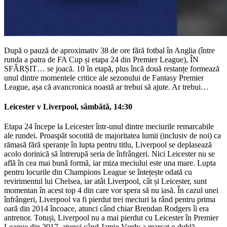
După o pauză de aproximativ 38 de ore fără fotbal în Anglia (între
runda a patra de FA Cup și etapa 24 din Premier League), ÎN
SFÂRȘIT… se joacă. 10 în etapă, plus încă două restanțe formează
unul dintre momentele critice ale sezonului de Fantasy Premier
League, așa că avancronica noastă ar trebui să ajute. Ar trebui…
Leicester v Liverpool, sâmbătă, 14:30
Etapa 24 începe la Leicester într-unul dintre meciurile remarcabile
ale rundei. Proaspăt socotită de majoritatea lumii (inclusiv de noi) ca
rămasă fără speranțe în lupta pentru titlu, Liverpool se deplasează
acolo dorinică să întrerupă seria de înfrângeri. Nici Leicester nu se
află în cea mai bună formă, iar miza meciului este una mare. Lupta
pentru locurile din Champions League se întețește odată cu
revirimentul lui Chelsea, iar atât Liverpool, cât și Leicester, sunt
momentan în acest top 4 din care vor spera să nu iasă. În cazul unei
înfrângeri, Liverpool va fi pierdut trei meciuri la rând pentru prima
oară din 2014 încoace, atunci când chiar Brendan Rodgers îi era
antrenor. Totuși, Liverpool nu a mai pierdut cu Leicester în Premier
League din 2017, atunci când Jamie Vardy a marcat o dublă.