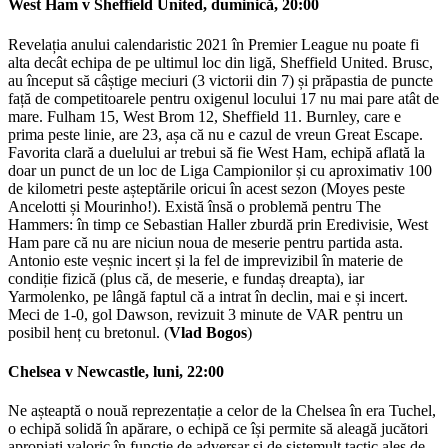
West Ham v Sheffield United, duminică, 20:00
Revelația anului calendaristic 2021 în Premier League nu poate fi
alta decât echipa de pe ultimul loc din ligă, Sheffield United. Brusc,
au început să câștige meciuri (3 victorii din 7) și prăpastia de puncte
față de competitoarele pentru oxigenul locului 17 nu mai pare atât de
mare. Fulham 15, West Brom 12, Sheffield 11. Burnley, care e
prima peste linie, are 23, așa că nu e cazul de vreun Great Escape.
Favorita clară a duelului ar trebui să fie West Ham, echipă aflată la
doar un punct de un loc de Liga Campionilor și cu aproximativ 100
de kilometri peste așteptările oricui în acest sezon (Moyes peste
Ancelotti și Mourinho!). Există însă o problemă pentru The
Hammers: în timp ce Sebastian Haller zburdă prin Eredivisie, West
Ham pare că nu are niciun noua de meserie pentru partida asta.
Antonio este veșnic incert și la fel de imprevizibil în materie de
condiție fizică (plus că, de meserie, e fundaș dreapta), iar
Yarmolenko, pe lângă faptul că a intrat în declin, mai e și incert.
Meci de 1-0, gol Dawson, revizuit 3 minute de VAR pentru un
posibil henț cu bretonul. (
Vlad Bogos
)
Chelsea v Newcastle, luni, 22:00
Ne așteaptă o nouă reprezentație a celor de la Chelsea în era Tuchel,
o echipă solidă în apărare, o echipă ce își permite să aleagă jucători
apropiați valoric în funcție de adversar și de sistemult tactic ales de