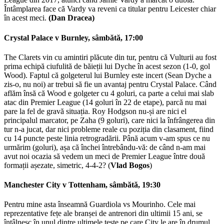
Întâmplarea face că Vardy va reveni ca titular pentru Leicester chiar
în acest meci.
(Dan Dracea)
Crystal Palace v Burnley, sâmbătă, 17:00
The Clarets vin cu amintiri plăcute din tur, pentru că Vulturii au fost
prima echipă ciufulită de băieții lui Dyche în acest sezon (1-0, gol
Wood). Faptul că golgeterul lui Burnley este incert (Sean Dyche a
zis-o, nu noi) ar trebui să fie un avantaj pentru Crystal Palace. Când
aflăm însă că Wood e golgeter cu 4 goluri, ca parte a celui mai slab
atac din Premier League (14 goluri în 22 de etape), parcă nu mai
pare la fel de gravă situația. Roy Hodgson nu-și are nici el
principalul marcator, pe Zaha (9 goluri), care nici la înfrângerea din
tur n-a jucat, dar nici probleme reale cu poziția din clasament, fiind
cu 14 puncte peste linia retrogradării. Până acum v-am spus ce nu
urmărim (goluri), așa că închei întrebându-vă: de când n-am mai
avut noi ocazia să vedem un meci de Premier League între două
formații așezate, simetric, 4-4-2? (
Vlad Bogos
)
Manchester City v Tottenham, sâmbătă, 19:30
Pentru mine asta înseamnă Guardiola vs Mourinho. Cele mai
reprezentative fețe ale branșei de antrenori din ultimii 15 ani, se
întâlnesc în unul dintre ultimele teste pe care City le are în drumul