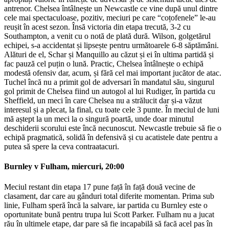
antrenor. Chelsea întâlnește un Newcastle ce vine după unul dintre
cele mai spectaculoase, pozitiv, meciuri pe care “coțofenele” le-au
reușit în acest sezon. Însă victoria din etapa trecută, 3-2 cu
Southampton, a venit cu o notă de plată dură. Wilson, golgetărul
echipei, s-a accidentat și lipsește pentru următoarele 6-8 săptămâni.
Alături de el, Schar și Manquillo au căzut și ei în ultima partidă și
fac pauză cel puțin o lună. Practic, Chelsea întâlnește o echipă
modestă ofensiv dar, acum, și fără cel mai important jucător de atac.
Tuchel încă nu a primit gol de adversari în mandatul său, singurul
gol primit de Chelsea fiind un autogol al lui Rudiger, în partida cu
Sheffield, un meci în care Chelsea nu a strălucit dar și-a văzut
interesul și a plecat, la final, cu toate cele 3 punte. În meciul de luni
mă aștept la un meci la o singură poartă, unde doar minutul
deschiderii scorului este încă necunoscut. Newcastle trebuie să fie o
echipă pragmatică, solidă în defensivă și cu acatistele date pentru a
putea să spere la ceva contraatacuri.
Burnley v Fulham, miercuri, 20:00
Meciul restant din etapa 17 pune față în față două vecine de
clasament, dar care au gânduri total diferite momentan. Prima sub
linie, Fulham speră încă la salvare, iar partida cu Burnley este o
oportunitate bună pentru trupa lui Scott Parker. Fulham nu a jucat
rău în ultimele etape, dar pare să fie incapabilă să facă acel pas în