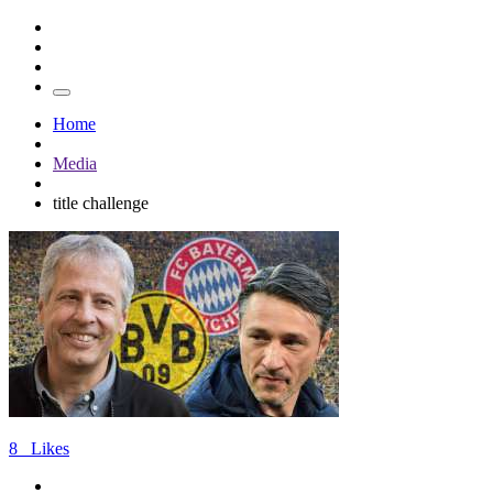
Home
Media
title challenge
8
Likes