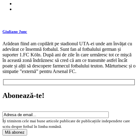
Giuliano Junc
Arădean fiind am copilărit pe stadionul UTA-ei unde am învățat cu
adevărat ce însemnă fotbalul. Sunt fan al fotbalului german și
suporter 1.FC Köln. După ani de zile în care urmăresc tot ce mișcă
în această zonă îndrăznesc să cred că am ce transmite astfel încât
poate și alții să descopere farmecul fotbalului teuton. Mărturisesc și o
simpatie ”externă” pentru Arsenal FC.
Abonează-te!
Îți trimitem cele mai bune articole publicate de publicațiile independete care
scriu despre fotbal în limba română.