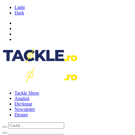
Light
Dark
Tackle Show
Analiză
Dicționar
Newsletter
Despre