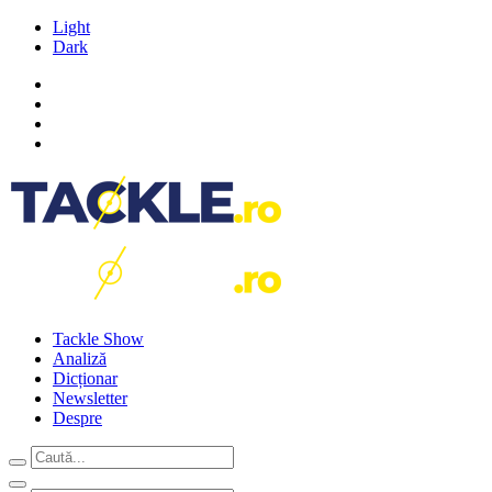
Light
Dark
Tackle Show
Analiză
Dicționar
Newsletter
Despre