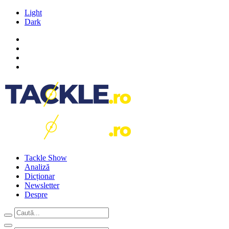
Light
Dark
Tackle Show
Analiză
Dicționar
Newsletter
Despre