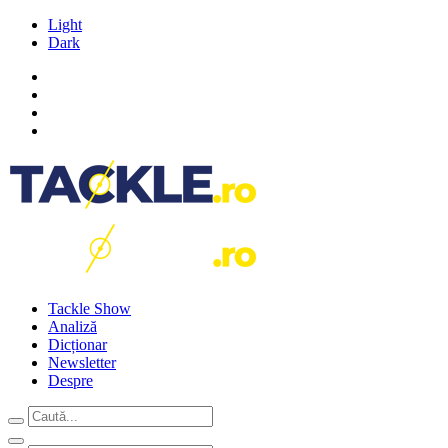
Light
Dark
Tackle Show
Analiză
Dicționar
Newsletter
Despre