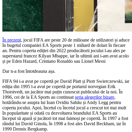
În prezent
, jocul FIFA are peste 20 de milioane de utilizatori și aduce
în bugetul companiei EA Sports peste 1 miliard de dolari în fiecare
an. Pentru coperta ediției din 2022 producătorii jocului l-au ales pe
superstarul francez Kilyan Mbappe, iar în ultimii ani i-am avut acolo
și pe Eden Hazard, Cristiano Ronaldo sau Lionel Messi
Dar n-a fost întotdeauna așa.
FIFA 94 i-a avut pe copertă pe David Platt și Piotr Swierczewski, iar
ediția din 1995 l-a avut pe copertă pe portarul norvegian Erik
Thorstvedt, un jucător mai puțin cunoscut publicului de la noi. În
1996, cei de la EA Sports au continuat
seria alegerilor bizare
,
hotărându-se asupra lui Ioan Ovidiu Sabău și Andy Legg pentru
coperta jocului. Apoi, încetul cu încetul jocul a crescut tot mai mult
în popularitate și odată cu dezvoltarea brandului EA Sports au
început să apară și jucători tot mai faimoși pe copertă. În 1997 a fost
rândul lui David Ginola, în 1998 a fost ales David Beckham, iar în
1999 Dennis Bergkamp.