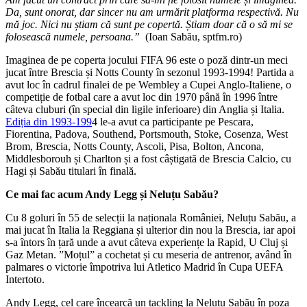
Da, sunt onorat, dar sincer nu am urmărit platforma respectivă. Nu
mă joc. Nici nu știam că sunt pe copertă. Știam doar că o să mi se
folosească numele, persoana.”
(Ioan Sabău, sptfm.ro)
Imaginea de pe coperta jocului FIFA 96 este o poză dintr-un meci
jucat între Brescia și Notts County în sezonul 1993-1994! Partida a
avut loc în cadrul finalei de pe Wembley a Cupei Anglo-Italiene, o
competiție de fotbal care a avut loc din 1970 până în 1996 între
câteva cluburi (în special din ligile inferioare) din Anglia și Italia.
Ediția din 1993-199
4 le-a avut ca participante pe Pescara,
Fiorentina, Padova, Southend, Portsmouth, Stoke, Cosenza, West
Brom, Brescia, Notts County, Ascoli, Pisa, Bolton, Ancona,
Middlesborouh și Charlton și a fost câștigată de Brescia Calcio, cu
Hagi și Sabău titulari în finală.
Ce mai fac acum Andy Legg și Neluțu Sabău?
Cu 8 goluri în 55 de selecții la naționala României, Neluțu Sabău, a
mai jucat în Italia la Reggiana și ulterior din nou la Brescia, iar apoi
s-a întors în țară unde a avut câteva experiențe la Rapid, U Cluj și
Gaz Metan. ”Moțul” a cochetat și cu meseria de antrenor, având în
palmares o victorie împotriva lui Atletico Madrid în Cupa UEFA
Intertoto.
Andy Legg, cel care încearcă un tackling la Neluțu Sabău în poza