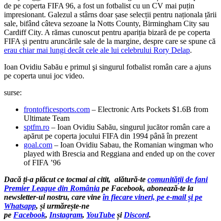
de pe coperta FIFA 96, a fost un fotbalist cu un CV mai puțin
impresionant. Galezul a stârns doar șase selecții pentru naționala țării
sale, bifând câteva sezoane la Notts County, Birmingham City sau
Cardiff City. A rămas cunoscut pentru apariția bizară de pe coperta
FIFA și pentru aruncările sale de la margine, despre care se spune că
erau chiar mai lungi decât cele ale lui celebrului Rory Delap
.
Ioan Ovidiu Sabău e primul şi singurul fotbalist român care a ajuns
pe coperta unui joc video.
surse:
frontofficesports.com
– Electronic Arts Pockets $1.6B from
Ultimate Team
sptfm.ro
– Ioan Ovidiu Sabău, singurul jucător român care a
apărut pe coperta jocului FIFA din 1994 până în prezent
goal.com
– Ioan Ovidiu Sabau, the Romanian wingman who
played with Brescia and Reggiana and ended up on the cover
of FIFA ’96
Dacă ți-a plăcut ce tocmai ai citit, alătură-te
comunității de fani
Premier League din România
pe Facebook, abonează-te la
newsletter-ul nostru, care vine
în fiecare vineri, pe e-mail și pe
Whatsapp
, și urmărește-ne
pe
Facebook
,
Instagram
,
YouTube
și
Discord
.