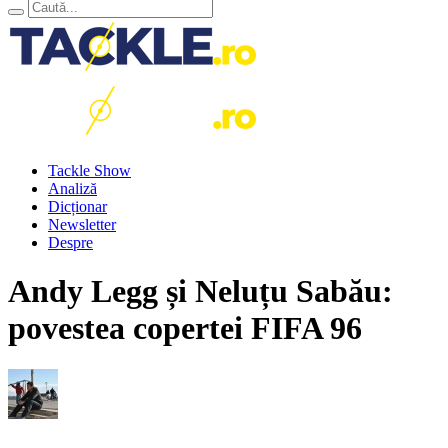
Tackle Show
Analiză
Dicționar
Newsletter
Despre
Andy Legg și Neluțu Sabău:
povestea copertei FIFA 96