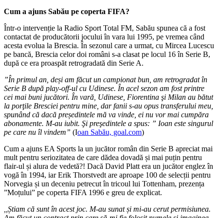
Cum a ajuns Sabău pe coperta FIFA?
Într-o intervenție la Radio Sport Total FM, Sabău spunea că a fost
contactat de producătorii jocului în vara lui 1995, pe vremea când
acesta evolua la Brescia. În sezonul care a urmat, cu Mircea Lucescu
pe bancă, Brescia celor doi români s-a clasat pe locul 16 în Serie B,
după ce era proaspăt retrogradată din Serie A.
”În primul an, deși am făcut un campionat bun, am retrogradat în
Serie B după play-off-ul cu Udinese. În acel sezon am fost printre
cei mai buni jucători. În vară, Udinese, Fiorentina şi Milan au bătut
la porţile Bresciei pentru mine, dar fanii s-au opus transferului meu,
spunând că dacă președintele mă va vinde, ei nu vor mai cumpăra
abonamente. M-au iubit. Şi preşedintele a spus: ” Ioan este singurul
pe care nu îl vindem”
(I
oan Sabău, goal.com
)
Cum a ajuns EA Sports la un jucător român din Serie B apreciat mai
mult pentru seriozitatea de care dădea dovadă și mai puțin pentru
flair-ul și alura de vedetă?! Dacă David Platt era un jucător englez în
vogă în 1994, iar Erik Thorstvedt are aproape 100 de selecții pentru
Norvegia și un deceniu petrecut în tricoul lui Tottenham, prezența
”Moțului” pe coperta FIFA 1996 e greu de explicat.
,,Știam că sunt în acest joc. M-au sunat și mi-au cerut permisiunea.
Am făcut un contract prin care să-mi fie folosit numele și imaginea.