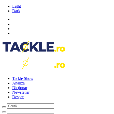
Light
Dark
Tackle Show
Analiză
Dicționar
Newsletter
Despre