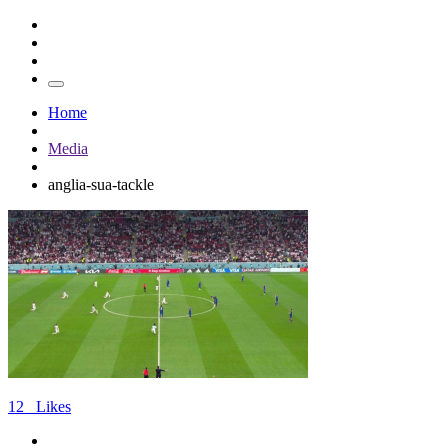
Home
Media
anglia-sua-tackle
12
Likes