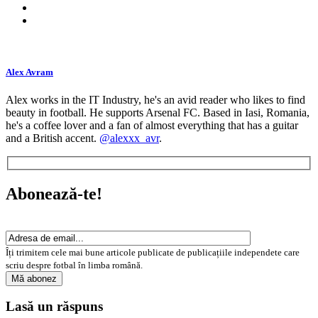
Alex Avram
Alex works in the IT Industry, he's an avid reader who likes to find
beauty in football. He supports Arsenal FC. Based in Iasi, Romania,
he's a coffee lover and a fan of almost everything that has a guitar
and a British accent.
@alexxx_avr
.
Abonează-te!
Îți trimitem cele mai bune articole publicate de publicațiile independete care
scriu despre fotbal în limba română.
Lasă un răspuns