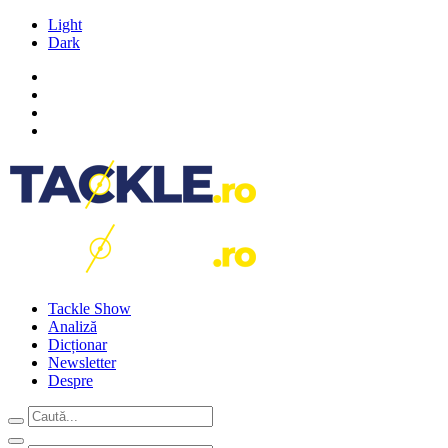
Light
Dark
Tackle Show
Analiză
Dicționar
Newsletter
Despre