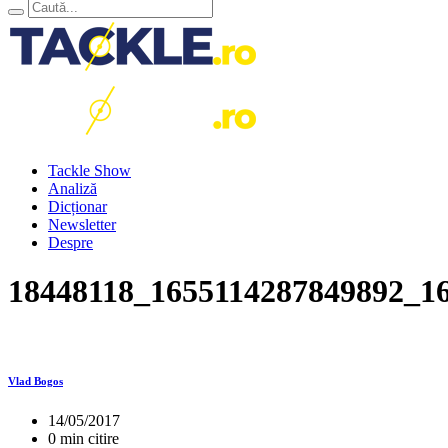
Tackle Show
Analiză
Dicționar
Newsletter
Despre
18448118_1655114287849892_1
Vlad Bogos
14/05/2017
0 min citire