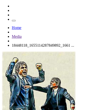
Home
Media
18448118_1655114287849892_1661 ...