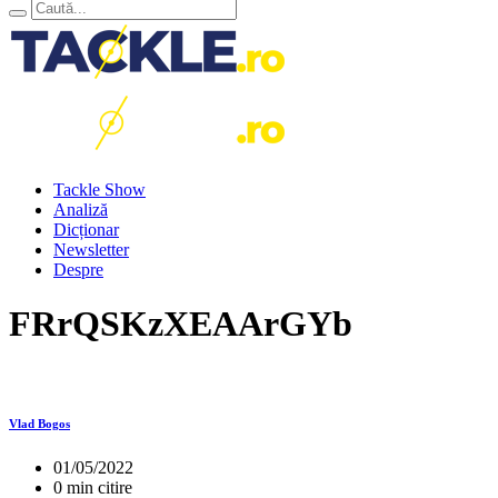
Tackle Show
Analiză
Dicționar
Newsletter
Despre
FRrQSKzXEAArGYb
Vlad Bogos
01/05/2022
0 min citire