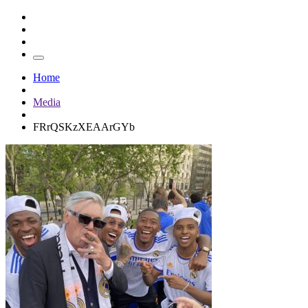
Home
Media
FRrQSKzXEAArGYb