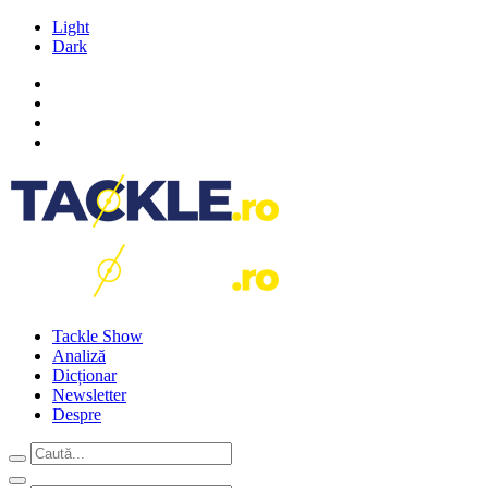
Light
Dark
Tackle Show
Analiză
Dicționar
Newsletter
Despre