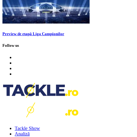
Preview de etapă Liga Campionilor
Follow us
Tackle Show
Analiză