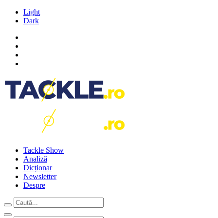
Light
Dark
Tackle Show
Analiză
Dicționar
Newsletter
Despre