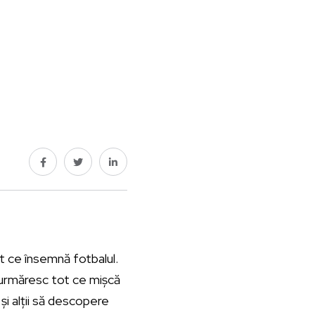
t ce însemnă fotbalul.
e urmăresc tot ce mișcă
i alții să descopere