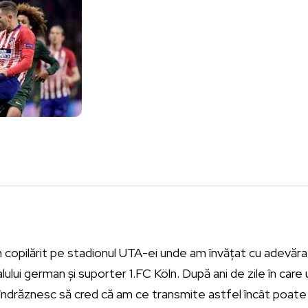
 copilărit pe stadionul UTA-ei unde am învățat cu adevăra
alului german și suporter 1.FC Köln. După ani de zile în car
îndrăznesc să cred că am ce transmite astfel încât poate ș