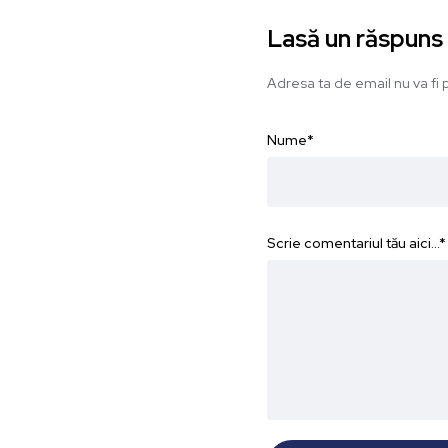
Lasă un răspuns
Adresa ta de email nu va fi p
Nume
*
Scrie comentariul tău aici...
*