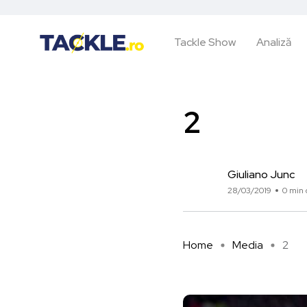
Tackle Show
Analiză
2
Giuliano Junc
28/03/2019
0 min 
Home
Media
2