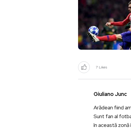
7
Likes
Giuliano Junc
Arădean fiind am
Sunt fan al fotb
în această zonă 