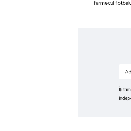
farmecul fotbalu
Îți tr
indepe