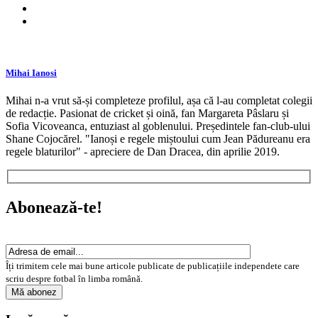
Mihai Ianosi
Mihai n-a vrut să-și completeze profilul, așa că l-au completat colegii
de redacție. Pasionat de cricket și oină, fan Margareta Pâslaru și
Sofia Vicoveanca, entuziast al goblenului. Președintele fan-club-ului
Shane Cojocărel. "Ianoși e regele miștoului cum Jean Pădureanu era
regele blaturilor" - apreciere de Dan Dracea, din aprilie 2019.
Abonează-te!
Îți trimitem cele mai bune articole publicate de publicațiile independete care
scriu despre fotbal în limba română.