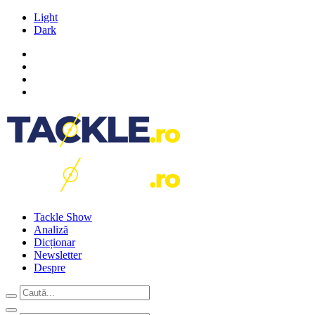
Light
Dark
Tackle Show
Analiză
Dicționar
Newsletter
Despre