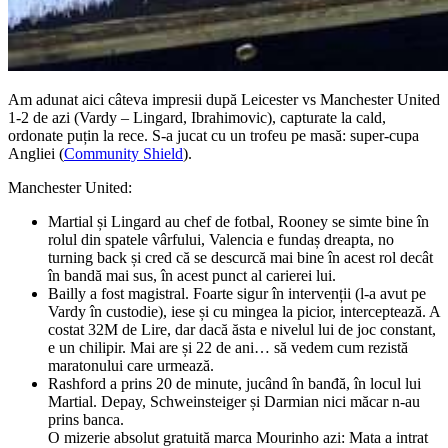
Am adunat aici câteva impresii după Leicester vs Manchester United
1-2 de azi (Vardy – Lingard, Ibrahimovic), capturate la cald,
ordonate puțin la rece. S-a jucat cu un trofeu pe masă: super-cupa
Angliei (
Community Shield
).
Manchester United:
Martial și Lingard au chef de fotbal, Rooney se simte bine în
rolul din spatele vârfului, Valencia e fundaș dreapta, no
turning back și cred că se descurcă mai bine în acest rol decât
în bandă mai sus, în acest punct al carierei lui.
Bailly a fost magistral. Foarte sigur în intervenții (l-a avut pe
Vardy în custodie), iese și cu
mingea la picior, interceptează. A
costat 32M de Lire, dar dacă ăsta e nivelul lui de joc constant,
e un chilipir. Mai are și 22 de ani… să vedem cum rezistă
maratonului care urmează.
Rashford a prins 20 de minute, jucând în banđă, în locul lui
Martial. Depay, Schweinsteiger și Darmian nici măcar n-au
prins banca.
O mizerie absolut gratuită marca Mourinho azi: Mata a intrat