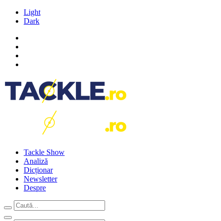
Light
Dark
Tackle Show
Analiză
Dicționar
Newsletter
Despre