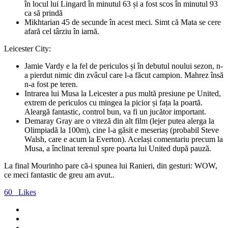
în locul lui Lingard în minutul 63 și a fost scos în minutul 93
ca să prindă
Mikhtarian 45 de secunde în acest meci. Simt că Mata se cere
afară cel târziu în iarnă.
Leicester City:
Jamie Vardy e la fel de periculos și în debutul noului sezon, n-
a pierdut nimic din zvâcul care l-a făcut campion. Mahrez însă
n-a fost pe teren.
Intrarea lui Musa la Leicester a pus multă presiune pe United,
extrem de periculos cu mingea la picior și fața la poartă.
Aleargă fantastic, control bun, va fi un jucător important.
Demaray
Gray are o viteză din alt film (lejer putea alerga la
Olimpiadă la 100m), cine l-a găsit e meseriaș (probabil Steve
Walsh, care e acum la Everton). Același comentariu precum la
Musa, a înclinat terenul spre poarta lui United după pauză.
La final Mourinho pare că-i spunea lui Ranieri, din gesturi: WOW,
ce meci fantastic de greu am avut..
60
Likes