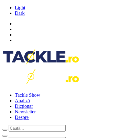
Light
Dark
Tackle Show
Analiză
Dicționar
Newsletter
Despre