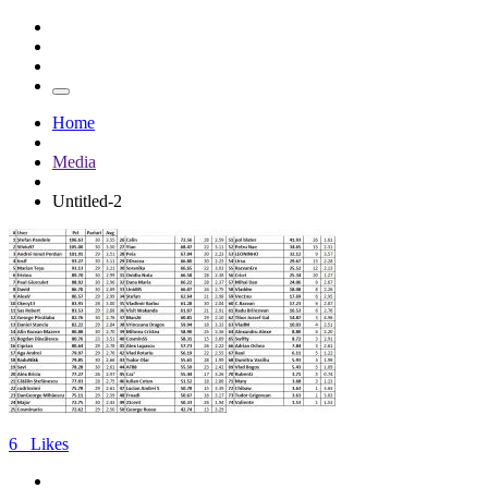
Home
Media
Untitled-2
6
Likes