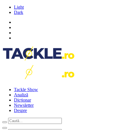
Light
Dark
Tackle Show
Analiză
Dicționar
Newsletter
Despre