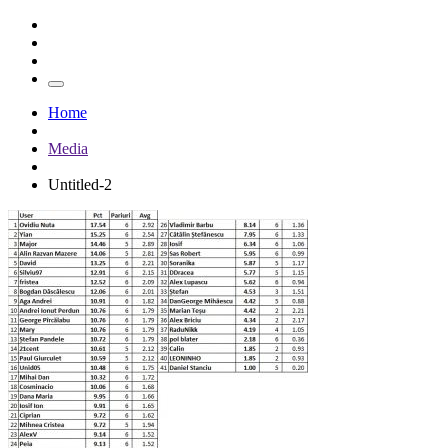
Home
Media
Untitled-2