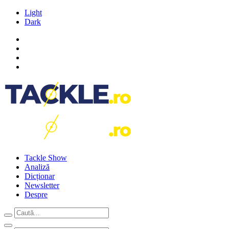
Light
Dark
Tackle Show
Analiză
Dicționar
Newsletter
Despre