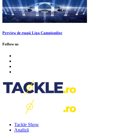
Preview de etapă Liga Campionilor
Follow us
Tackle Show
Analiză