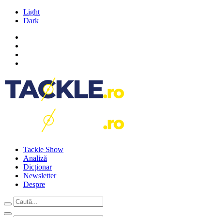
Light
Dark
Tackle Show
Analiză
Dicționar
Newsletter
Despre