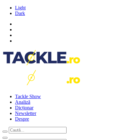
Light
Dark
Tackle Show
Analiză
Dicționar
Newsletter
Despre