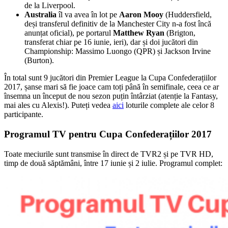
de la Liverpool.
Australia
îl va avea în lot pe
Aaron Mooy
(Huddersfield,
deși transferul definitiv de la Manchester City n-a fost încă
anunțat oficial), pe portarul
Matthew Ryan
(Brigton,
transferat chiar pe 16 iunie, ieri), dar și doi jucători din
Championship: Massimo Luongo (QPR) și Jackson Irvine
(Burton).
În total sunt 9 jucători din Premier League la Cupa Confederațiilor
2017, șanse mari să fie joace cam toți până în semifinale, ceea ce ar
însemna un început de nou sezon puțin întârziat (atenție la Fantasy,
mai ales cu Alexis!). Puteți vedea
aici
loturile complete ale celor 8
participante.
Programul TV pentru Cupa Confederațiilor 2017
Toate meciurile sunt transmise în direct de TVR2 și pe TVR HD,
timp de două săptămâni, între 17 iunie și 2 iulie. Programul complet: