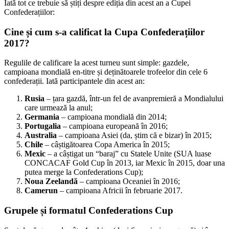
Iată tot ce trebuie să știți despre ediția din acest an a Cupei
Confederațiilor:
Cine și cum s-a calificat la Cupa Confederațiilor
2017?
Regulile de calificare la acest turneu sunt simple: gazdele,
campioana mondială en-titre și deținătoarele trofeelor din cele 6
confederații. Iată participantele din acest an:
Rusia
– țara gazdă, într-un fel de avanpremieră a Mondialului
care urmează la anul;
Germania
– campioana mondială din 2014;
Portugalia
– campioana europeană în 2016;
Australia
– campioana Asiei (da, știm că e bizar) în 2015;
Chile
– câștigătoarea Copa America în 2015;
Mexic
– a câștigat un “baraj” cu Statele Unite (SUA luase
CONCACAF Gold Cup în 2013, iar Mexic în 2015, doar una
putea merge la Confederations Cup);
Noua Zeelandă
– campioana Oceaniei în 2016;
Camerun
– campioana Africii în februarie 2017.
Grupele și formatul Confederations Cup