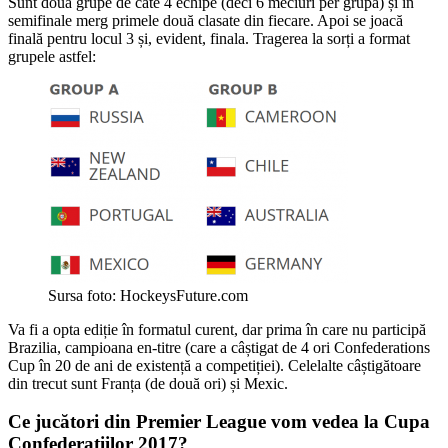
Sunt două grupe de câte 4 echipe (deci 6 meciuri per grupă) și în
semifinale merg primele două clasate din fiecare. Apoi se joacă
finală pentru locul 3 și, evident, finala. Tragerea la sorți a format
grupele astfel:
Sursa foto: HockeysFuture.com
Va fi a opta ediție în formatul curent, dar prima în care nu participă
Brazilia, campioana en-titre (care a câștigat de 4 ori Confederations
Cup în 20 de ani de existență a competiției). Celelalte câștigătoare
din trecut sunt Franța (de două ori) și Mexic.
Ce jucători din Premier League vom vedea la Cupa
Confederațiilor 2017?