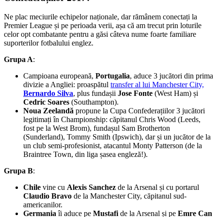
Ne plac meciurile echipelor naționale, dar rămânem conectați la
Premier League și pe perioada verii, așa că am trecut prin loturile
celor opt combatante pentru a găsi câteva nume foarte familiare
suporterilor fotbalului englez.
Grupa A
:
Campioana europeană,
Portugalia
, aduce 3 jucători din prima
divizie a Angliei: proaspătul
transfer al lui Manchester City,
Bernardo Silva
, plus fundașii
Jose Fonte
(West Ham) și
Cedric Soares
(Southampton).
Noua Zeelandă
propune la Cupa Confederațiilor 3 jucători
legitimați în Championship: căpitanul Chris Wood (Leeds,
fost pe la West Brom), fundașul Sam Brotherton
(Sunderland), Tommy Smith (Ipswich), dar și un jucător de la
un club semi-profesionist, atacantul Monty Patterson (de la
Braintree Town, din liga șasea engleză!).
Grupa B
:
Chile
vine cu
Alexis Sanchez
de la Arsenal și cu portarul
Claudio Bravo
de la Manchester City, căpitanul sud-
americanilor.
Germania
îi aduce pe
Mustafi
de la Arsenal și pe
Emre Can