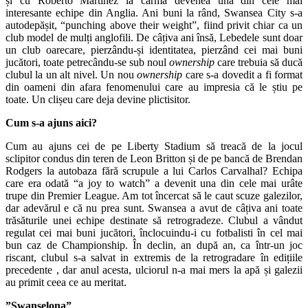
și cu Roberto Martinez la cârma devenea una din cele mai
interesante echipe din Anglia. Ani buni la rând, Swansea City s-a
autodepășit, “punching above their weight”, fiind privit chiar ca un
club model de mulți anglofili. De câțiva ani însă, Lebedele sunt doar
un club oarecare, pierzându-și identitatea, pierzând cei mai buni
jucători, toate petrecându-se sub noul
ownership
care trebuia să ducă
clubul la un alt nivel. Un nou
ownership
care s-a dovedit a fi format
din oameni din afara fenomenului care au impresia că le știu pe
toate. Un clișeu care deja devine plictisitor.
Cum s-a ajuns aici?
Cum au ajuns cei de pe Liberty Stadium să treacă de la jocul
sclipitor condus din teren de Leon Britton și de pe bancă de Brendan
Rodgers la autobaza fără scrupule a lui Carlos Carvalhal? Echipa
care era odată “a joy to watch” a devenit una din cele mai urâte
trupe din Premier League. Am tot încercat să le caut scuze galezilor,
dar adevărul e că nu prea sunt. Swansea a avut de câțiva ani toate
trăsăturile unei echipe destinate să retrogradeze. Clubul a vândut
regulat cei mai buni jucători, înclocuindu-i cu fotbalisti în cel mai
bun caz de Championship. În declin, an după an, ca într-un joc
riscant, clubul s-a salvat in extremis de la retrogradare în edițiile
precedente , dar anul acesta, ulciorul n-a mai mers la apă și galezii
au primit ceea ce au meritat.
”Swanselona”