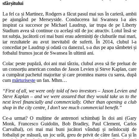
sfârșitului
La fel ca și Martinez, Rodgers a făcut pasul mai sus în carieră, ambii
pe ajungând pe Merseyside. Conducerea lui Swansea l-a ales
inspirat ca succesor pe Michael Laudrup, iar trupa de pe Liberty
Stadium avea să continue cu același stil de joc atractiv. Lotul însă se
tot subția, jucătorii cei mai buni erau ademiniți de cluburile mai mari,
iar rezultatele au avut inevitabil de suferit. În 2014, clubul l-a
concediat pe Laudrup și odată cu danezul, s-a dus pe apa sâmbetei și
fotbalul frumos jucat de Swansea în ultimii ani.
Colac peste pupăză, doi ani mai târziu, clubul avea să fie preluat de
un consorțiu american condus de Jason Levien și Steve Kaplan, care
a cumpărat pachetul majoritar și care promitea marea cu sarea, după
cum
mărturisește
un fan. Mhm…
“First of all, we were only told of two investors – Jason Levien and
Steve Kaplan – and we were assured that they would take us to the
next level financially and commercially. Other than opening a club
shop in the city centre, I don’t see much commercial benefit.”
Ce-a urmat? O mulțime de antrenori schimbați în doi ani (Gary
Monk, Francesco Guidolin, Bob Bradley, Paul Clement, Carlos
Carvalhal), cei mai mai buni jucători vânduți și neînlocuiți de
fotbaliști pe măsură, un joc urât, greu de privit de către fani. Ca și în