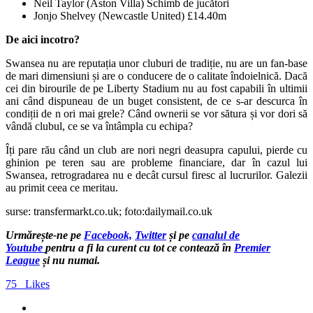
Neil Taylor (Aston Villa) Schimb de jucători
Jonjo Shelvey (Newcastle United) £14.40m
De aici incotro?
Swansea nu are reputația unor cluburi de tradiție, nu are un fan-base
de mari dimensiuni și are o conducere de o calitate îndoielnică. Dacă
cei din birourile de pe Liberty Stadium nu au fost capabili în ultimii
ani când dispuneau de un buget consistent, de ce s-ar descurca în
condiții de n ori mai grele? Când ownerii se vor sătura și vor dori să
vândă clubul, ce se va întâmpla cu echipa?
Îți pare rău când un club are nori negri deasupra capului, pierde cu
ghinion pe teren sau are probleme financiare, dar în cazul lui
Swansea, retrogradarea nu e decât cursul firesc al lucrurilor. Galezii
au primit ceea ce meritau.
surse: transfermarkt.co.uk; foto:dailymail.co.uk
Urmărește-ne pe
Facebook,
Twitter
și pe
canalul de
Youtube
pentru a fi la curent cu tot ce contează în
Premier
League
și nu numai.
75
Likes