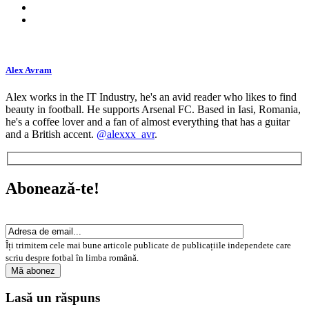
Alex Avram
Alex works in the IT Industry, he's an avid reader who likes to find
beauty in football. He supports Arsenal FC. Based in Iasi, Romania,
he's a coffee lover and a fan of almost everything that has a guitar
and a British accent.
@alexxx_avr
.
Abonează-te!
Îți trimitem cele mai bune articole publicate de publicațiile independete care
scriu despre fotbal în limba română.
Lasă un răspuns