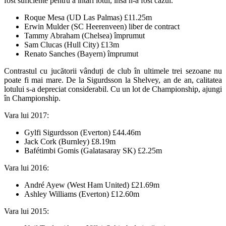
fost suficiente pentru a întări lotul, însă n-a fost cazul.
Roque Mesa (UD Las Palmas) £11.25m
Erwin Mulder (SC Heerenveen) liber de contract
Tammy Abraham (Chelsea) împrumut
Sam Clucas (Hull City) £13m
Renato Sanches (Bayern) împrumut
Contrastul cu jucătorii vânduți de club în ultimele trei sezoane nu
poate fi mai mare. De la Sigurdsson la Shelvey, an de an, calitatea
lotului s-a depreciat considerabil. Cu un lot de Championship, ajungi
în Championship.
Vara lui 2017:
Gylfi Sigurdsson (Everton) £44.46m
Jack Cork (Burnley) £8.19m
Bafétimbi Gomis (Galatasaray SK) £2.25m
Vara lui 2016:
André Ayew (West Ham United) £21.69m
Ashley Williams (Everton) £12.60m
Vara lui 2015: