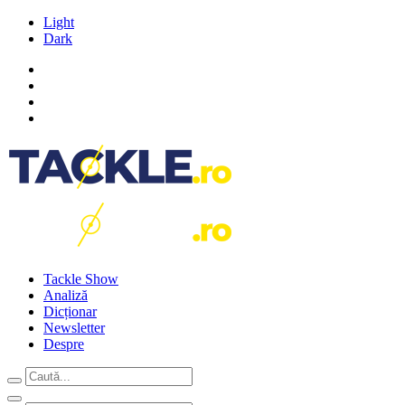
Light
Dark
Tackle Show
Analiză
Dicționar
Newsletter
Despre