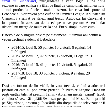
cazul lui Sunderland
, retrogradarea a venit logic. După două
sezoane în care echipa s-a târât pe final de campionat, minunea nu s-
a mai produs la finele actualului sezon, iar ceva îmi spune că
Lebedele nu vor reveni prea curând în Premier League. Abilitatea lui
Clement i-a salvat pe galezi anul trecut. Autobaza lui Carvalhal a
luat puncte în acest an de la echipe naive precum Arsenal, dar
ulciorul nu merge de multe ori la apă. Pur și simplu n-are cum.
E nevoie de o singură privire pe clasamentul ultimilor ani pentru a
vedea declinul evident al Lebedelor:
2014/15: locul 8, 56 puncte, 16 vivtorii, 8 egaluri, 14
înfrângeri
2015/16: locul 12, 47 puncte, 12 victorii, 11 egaluri, 15
înfrângeri
2016/17: locul 15, 41 puncte, 12 victorii, 5 egaluri, 21
înfrângeri
2017/18: locu 18, 33 puncte, 8 victorii, 9 egaluri, 20
înfrângeri
Deși era într-un declin vizbil, în vara trecută, clubul a adus trei
jucători cu care nu poți emite pretenții în Premier League. Dacă un
puști englez talentat precum Tammy Abraham merită ”pariul” făcut,
e uluitor să vezi cât a plătit Swansea pe spaniolul Mesa. Banii primiți
pe Sigurdsson, precum și încasările din drepturile de televizare ar fi