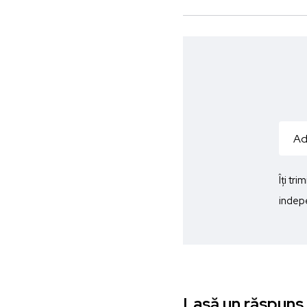
Îți tr
indepe
Lasă un răspuns