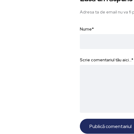
Adresa ta de email nu va fi p
Nume
*
Scrie comentariul tău aici...
*