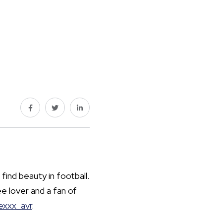
 find beauty in football.
e lover and a fan of
exxx_avr
.