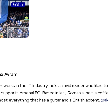
ex Avram
x works in the IT Industry, he's an avid reader who likes to
 supports Arsenal FC. Based in Iasi, Romania, he's a coffe
most everything that has a guitar and a British accent.
@al