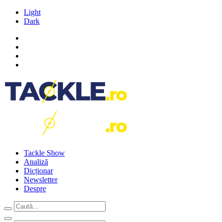
Light
Dark
Tackle Show
Analiză
Dicționar
Newsletter
Despre