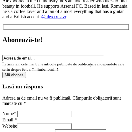
Alex works in the IT Industry, he's an avid reader who likes to find
beauty in football. He supports Arsenal FC. Based in Iasi, Romania,
he's a coffee lover and a fan of almost everything that has a guitar
and a British accent.
@alexxx_avr
.
Abonează-te!
Îți trimitem cele mai bune articole publicate de publicațiile independete care
scriu despre fotbal în limba română.
Lasă un răspuns
Adresa ta de email nu va fi publicată.
Câmpurile obligatorii sunt
marcate cu
*
Nume
*
Email
*
Website