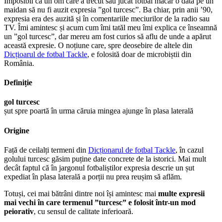
Imposibil ca un om care a trecut sau jucat fotbal măcar o dată pe un
maidan să nu fi auzit expresia ”gol turcesc”. Ba chiar, prin anii ’90,
expresia era des auzită și în comentariile meciurilor de la radio sau
TV. Îmi amintesc și acum cum îmi tatăl meu îmi explica ce înseamnă
un ”gol turcesc”, dar mereu am fost curios să aflu de unde a apărut
această expresie. O noțiune care, spre deosebire de altele din
Dicțioarul de fotbal Tackle
, e folosită doar de microbiștii din
România.
Definiție
gol turcesc
șut spre poartă în urma căruia mingea ajunge în plasa laterală
Origine
Față de ceilalți termeni din
Dicționarul de fotbal Tackle
, în cazul
golului turcesc găsim puține date concrete de la istorici. Mai mult
decât faptul că în jargonul fotbaliștilor expresia descrie un șut
expediat în plasa laterală a porții nu prea reușim să aflăm.
Totuși, cei mai bătrâni dintre noi își amintesc mai
multe expresii
mai vechi în care termenul ”turcesc” e folosit într-un mod
peiorativ
, cu sensul de calitate inferioară.