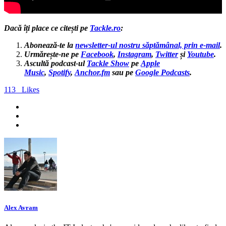
Dacă îți place ce citești pe
Tackle.ro
:
Abonează-te la
newsletter-ul nostru săptămânal, prin e-mail
.
Urmărește-ne pe
Facebook
,
Instagram
,
Twitter
și
Youtube
.
Ascultă podcast-ul
Tackle Show
pe
Apple
Music
,
Spotify
,
Anchor.fm
sau pe
Google Podcasts
.
113
Likes
Alex Avram