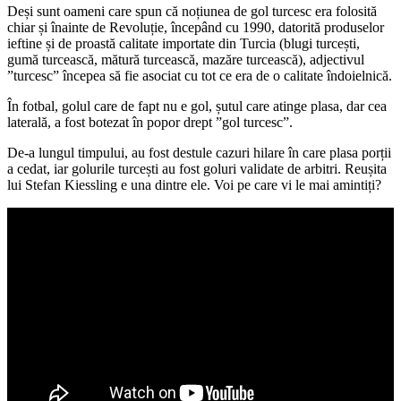
Deși sunt oameni care spun că noțiunea de gol turcesc era folosită
chiar și înainte de Revoluție, începând cu 1990, datorită produselor
ieftine și de proastă calitate importate din Turcia (blugi turcești,
gumă turcească, mătură turcească, mazăre turcească), adjectivul
”turcesc” începea să fie asociat cu tot ce era de o calitate îndoielnică.
În fotbal, golul care de fapt nu e gol, șutul care atinge plasa, dar cea
laterală, a fost botezat în popor drept ”gol turcesc”.
De-a lungul timpului, au fost destule cazuri hilare în care plasa porții
a cedat, iar golurile turcești au fost goluri validate de arbitri. Reușita
lui Stefan Kiessling e una dintre ele. Voi pe care vi le mai amintiți?