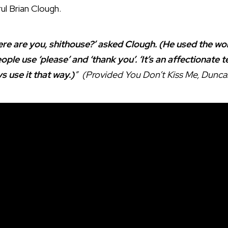
l Brian Clough.
re are you, shithouse?’ asked Clough. (He used the wor
ple use ‘please’ and ‘thank you’. ‘It’s an affectionate t
s use it that way.)
” (Provided You Don’t Kiss Me, Dunca