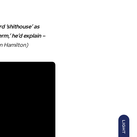
d ‘shithouse’ as
erm,’ he’d explain –
n Hamilton)
LIGHT