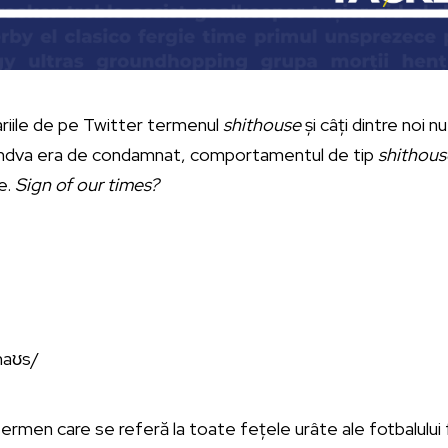
iile de pe Twitter termenul
shithouse
și câți dintre noi 
ndva era de condamnat, comportamentul de tip
shithous
e.
Sign of our times?
.haʊs/
ermen care se referă la toate fețele urâte ale fotbalului 