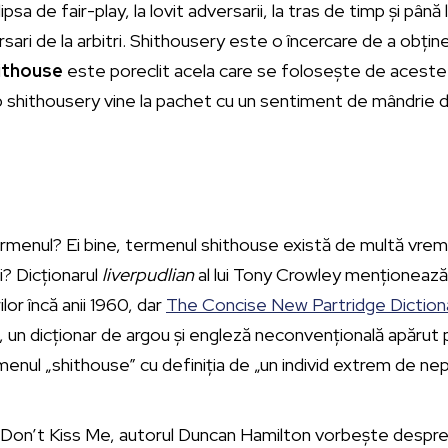
 lipsa de fair-play, la lovit adversarii, la tras de timp și până 
ari de la arbitri. Shithousery este o încercare de a obține
ithouse
este poreclit acela care se folosește de aceste p
shithousery vine la pachet cu un sentiment de mândrie di
rmenul? Ei bine, termenul shithouse există de multă vreme
? Dicționarul
liverpudlian
al lui Tony Crowley menționează
lor încă anii 1960, dar
The Concise New Partridge Dictiona
, un dicționar de argou și engleză neconvențională apărut 
nul „shithouse” cu definiția de „un individ extrem de neplă
 Don’t Kiss Me, autorul Duncan Hamilton vorbește despr