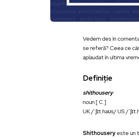
Vedem des în comentar
se referă? Ceea ce câ
aplaudat în ultima vrem
Definiție
shithousery
noun [ C ]
UK /ˈʃɪt.haʊs/ US /ˈʃɪt
Shithousery
este un t