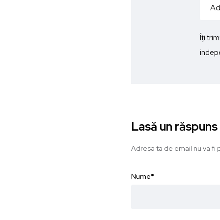
Îți tr
indepe
Lasă un răspuns
Adresa ta de email nu va fi p
Nume
*