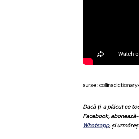
surse: collinsdictionar
Dacă ți-a plăcut ce toc
Facebook, abonează-te
Whatsapp
, și urmăre