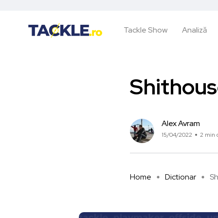
Tackle Show
Analiză
Shithou
Alex Avram
15/04/2022
2 min c
Home
Dictionar
Sh