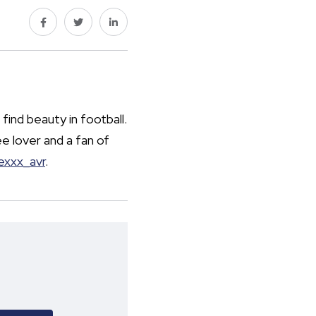
 find beauty in football.
e lover and a fan of
exxx_avr
.