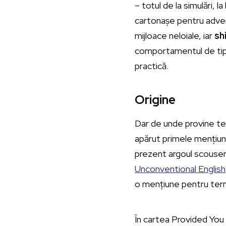
– totul de la simulări, la
cartonașe pentru advers
mijloace neloiale, iar
sh
comportamentul de tip 
practică.
Origine
Dar de unde provine te
apărut primele mențiuni
prezent argoul scouseri
Unconventional English
o mențiune pentru terme
În cartea Provided You