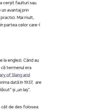
la cerșit faulturi sau
 un avantaj prin
ractici. Mai mult,
n partea celor care-l
 la englezi. Când au
 că termenul era
ry of Slang and
prima dată în 1937, are
cut” și „un laș”.
e cât de des folosea