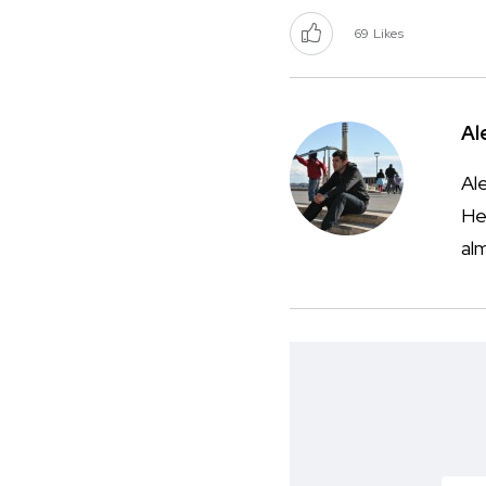
69
Likes
Al
Ale
He
al