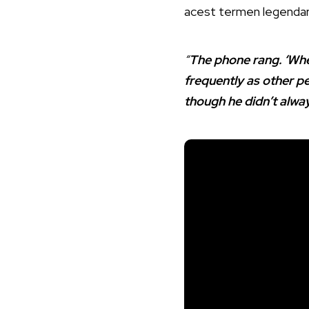
acest termen legendaru
“
The phone rang. ‘Whe
frequently as other peo
though he didn’t alway