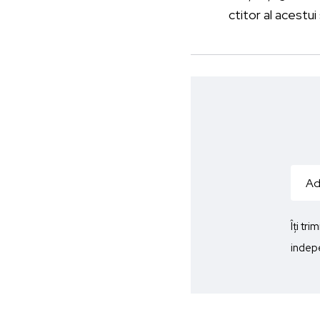
ctitor al acestui 
Îți tr
indepe