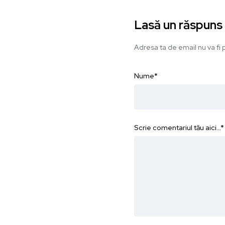
Lasă un răspuns
Adresa ta de email nu va fi p
Nume
*
Scrie comentariul tău aici...
*