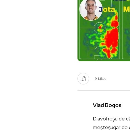
9
Likes
Vlad Bogos
Diavol roșu de c
meșteșugar de cu