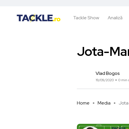
Tackle Show
Analiză
Jota-Ma
Vlad Bogos
19/09/2020
0 min c
Home
Media
Jot