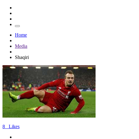
Home
Media
Shaqiri
8
Likes