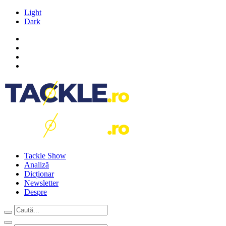
Light
Dark
Tackle Show
Analiză
Dicționar
Newsletter
Despre