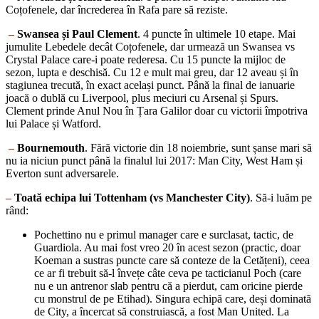
Coțofenele, dar încrederea în Rafa pare să reziste.
–
Swansea și Paul Clement
. 4 puncte în ultimele 10 etape. Mai
jumulite Lebedele decât Coțofenele, dar urmează un Swansea vs
Crystal Palace care-i poate rederesa. Cu 15 puncte la mijloc de
sezon, lupta e deschisă. Cu 12 e mult mai greu, dar 12 aveau și în
stagiunea trecută, în exact același punct. Până la final de ianuarie
joacă o dublă cu Liverpool, plus meciuri cu Arsenal și Spurs.
Clement prinde Anul Nou în Țara Galilor doar cu victorii împotriva
lui Palace și Watford.
–
Bournemouth
. Fără victorie din 18 noiembrie, sunt șanse mari să
nu ia niciun punct până la finalul lui 2017: Man City, West Ham și
Everton sunt adversarele.
–
Toată echipa lui Tottenham (vs Manchester City)
. Să-i luăm pe
rând:
Pochettino nu e primul manager care e surclasat, tactic, de
Guardiola. Au mai fost vreo 20 în acest sezon (practic, doar
Koeman a sustras puncte care să conteze de la Cetățeni), ceea
ce ar fi trebuit să-l învețe câte ceva pe tacticianul Poch (care
nu e un antrenor slab pentru că a pierdut, cam oricine pierde
cu monstrul de pe Etihad). Singura echipă care, deși dominată
de City, a încercat să construiască, a fost Man United. La