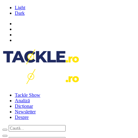
Light
Dark
Tackle Show
Analiză
Dicționar
Newsletter
Despre