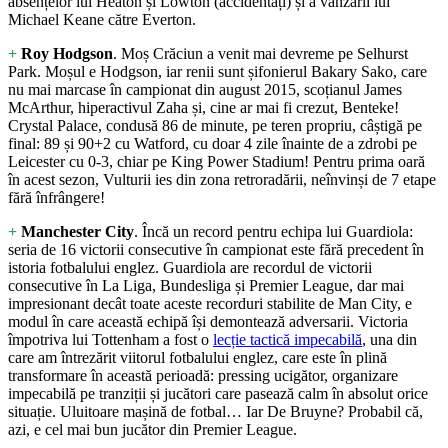
absențelor lui Heaton și Lowton (accidentați) și a vânzării lui
Michael Keane către Everton.
+
Roy Hodgson
. Moș Crăciun a venit mai devreme pe Selhurst
Park. Moșul e Hodgson, iar renii sunt șifonierul Bakary Sako, care
nu mai marcase în campionat din august 2015, scoțianul James
McArthur, hiperactivul Zaha și, cine ar mai fi crezut, Benteke!
Crystal Palace, condusă 86 de minute, pe teren propriu, câștigă pe
final: 89 și 90+2 cu Watford, cu doar 4 zile înainte de a zdrobi pe
Leicester cu 0-3, chiar pe King Power Stadium! Pentru prima oară
în acest sezon, Vulturii ies din zona retroradării, neînvinși de 7 etape
fără înfrângere!
+
Manchester City
. Încă un record pentru echipa lui Guardiola:
seria de 16 victorii consecutive în campionat este fără precedent în
istoria fotbalului englez. Guardiola are recordul de victorii
consecutive în La Liga, Bundesliga și Premier League, dar mai
impresionant decât toate aceste recorduri stabilite de Man City, e
modul în care această echipă își demontează adversarii. Victoria
împotriva lui Tottenham a fost o
lecție tactică impecabilă
, una din
care am întrezărit viitorul fotbalului englez, care este în plină
transformare în această perioadă: pressing ucigător, organizare
impecabilă pe tranziții și jucători care pasează calm în absolut orice
situație. Uluitoare mașină de fotbal… Iar De Bruyne? Probabil că,
azi, e cel mai bun jucător din Premier League.