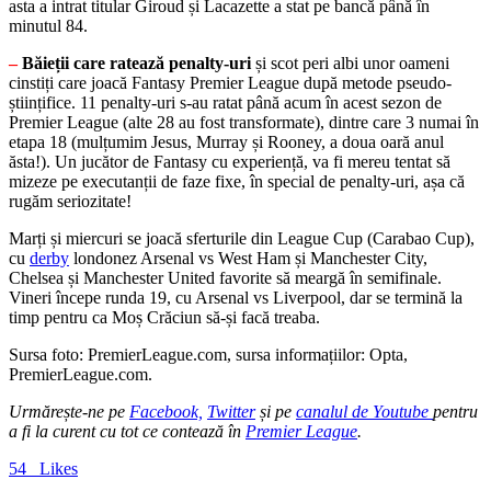
asta a intrat titular Giroud și Lacazette a stat pe bancă până în
minutul 84.
–
Băieții care ratează penalty-uri
și scot peri albi unor oameni
cinstiți care joacă Fantasy Premier League după metode pseudo-
științifice. 11 penalty-uri s-au ratat până acum în acest sezon de
Premier League (alte 28 au fost transformate), dintre care 3 numai în
etapa 18 (mulțumim Jesus, Murray și Rooney, a doua oară anul
ăsta!). Un jucător de Fantasy cu experiență, va fi mereu tentat să
mizeze pe executanții de faze fixe, în special de penalty-uri, așa că
rugăm seriozitate!
Marți și miercuri se joacă sferturile din League Cup (Carabao Cup),
cu
derby
londonez Arsenal vs West Ham și Manchester City,
Chelsea și Manchester United favorite să meargă în semifinale.
Vineri începe runda 19, cu Arsenal vs Liverpool, dar se termină la
timp pentru ca Moș Crăciun să-și facă treaba.
Sursa foto: PremierLeague.com, sursa informațiilor: Opta,
PremierLeague.com.
Urmărește-ne pe
Facebook,
Twitter
și pe
canalul de Youtube
pentru
a fi la curent cu tot ce contează în
Premier League
.
54
Likes