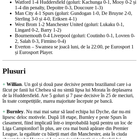
Watford
1-4
Huddersfield (goluri: Kachunga 0-1, Mooy 0-2 și
1-4 din penalty, Depoitre 0-3, Doucoure 1-3)
Man City
4-1
Spurs (goluri: Gundogan 1-0, De Bruyne 2-0,
Sterling 3-0 și 4-0, Eriksen 4-1)
West Brom
1-2
Manchester United (goluri: Lukaku 0-1,
Lingard 0-2, Barry 1-2)
Bournemouth
0-4
Liverpool (goluri: Coutinho 0-1, Lovren 0-
2, Salah 0-3, Firmino 0-4)
Everton
–
Swansea se joacă luni, de la 22:00, pe Eurosport 1
și Eurosport Player.
Plusuri
+
Willian
. Un gol și două pase decisive pentru brazilianul care i-a
făcut pe fanii lui Chelsea să nu simtă lipsa lui Morata în deplasarea
de la Huddersfield. Are 5 goluri și 7 pase decisive în 25 de meciuri,
în toate competițiile, marea majoritate începute pe bancă.
+
Burnley
. Nu mai mai satur să laud echipa lui Dyche, dar nu-mi
lipsesc deloc motivele. După 18 etape, Burnley e peste Spurs în
clasament, fiind implicată într-o improbabilă luptă pentru un loc de
Liga Campionilor! În plus, are cea mai bună apărare din Premier
League, la egalitate cu băieții mari din Manchester, asta în ciuda