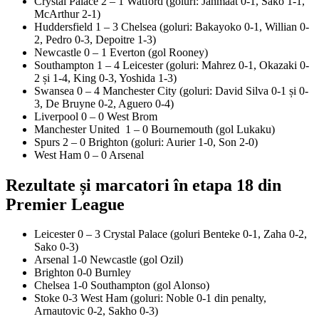
Crystal Palace
2 – 1
Watford (goluri: Janmaat 0-1, Sako 1-1,
McArthur 2-1)
Huddersfield
1 – 3
Chelsea (goluri: Bakayoko 0-1, Willian 0-
2, Pedro 0-3, Depoitre 1-3)
Newcastle
0 – 1
Everton (gol Rooney)
Southampton
1 – 4
Leicester (goluri: Mahrez 0-1, Okazaki 0-
2 și 1-4, King 0-3, Yoshida 1-3)
Swansea
0 – 4
Manchester City (goluri: David Silva 0-1 și 0-
3, De Bruyne 0-2, Aguero 0-4)
Liverpool
0 – 0
West Brom
Manchester United
1 – 0
Bournemouth (gol Lukaku)
Spurs
2 – 0
Brighton (goluri: Aurier 1-0, Son 2-0)
West Ham
0 – 0
Arsenal
Rezultate și marcatori în etapa 18 din
Premier League
Leicester
0 – 3
Crystal Palace (goluri Benteke 0-1, Zaha 0-2,
Sako 0-3)
Arsenal
1-0
Newcastle (gol Ozil)
Brighton
0-0
Burnley
Chelsea
1-0
Southampton (gol Alonso)
Stoke
0-3
West Ham (goluri: Noble 0-1 din penalty,
Arnautovic 0-2, Sakho 0-3)