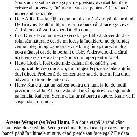
Spurs am văzut fix același joc de pressing avansat făcut de
oricare alt adversar, fără niciun succes, pentru că City joacă
impecabil tranzițiile.
Dele Alli a fost la câțiva newtoni distanță să-i rupă piciorul lui
De Bruyne. Fault inutil, nu e prima oară când face așa ceva
Alli și cred că va fi suspendat, din nou.
Eric Dier a făcut un meci execrabil pe Etihad, dovendind că
rolul său natural e cel de mijlocaș la închidere, nu de fundaș
central, deși în aproape orice zi e bun și în apărare. În plus,
ne-a arătat și cât de important e Toby Alderweireld, a cărui
accidentare a deraiat-o pe Spurs din lupta pentru top 4.
Hugo Lloris a fost extrem de ezitant în degajări și s-a
complicat de vreo două ori, cu mingea la picior si atacanți în
duel direct. Problemă de concentrare sau de trac în fața unui
adversar extrem de puternic.
Harry Kane a luat un galben pentru un fault la fel de inutil
precum cel al lui Alli și destul de tare, împotriva colegului de
națională, Raheem Sterling. La următoarea abatere, Kane va fi
suspendată o rundă.
–
Arsene Wenger (vs West Ham)
. E a doua etapă la rând când
spun asta: de ce își ține Wenger cel mai bun atacant pe care-l are pe
bancă până în ultimele minute, când pierde sau face egal? De data