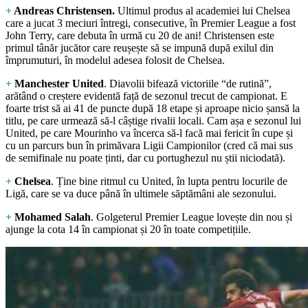
+
Andreas Christensen.
Ultimul produs al academiei lui Chelsea
care a jucat 3 meciuri întregi, consecutive, în Premier League a fost
John Terry, care debuta în urmă cu 20 de ani! Christensen este
primul tânăr jucător care reușește să se impună după exilul din
împrumuturi, în modelul adesea folosit de Chelsea.
+
Manchester United
. Diavolii bifează victoriile “de rutină”,
arătând o creștere evidentă față de sezonul trecut de campionat. E
foarte trist să ai 41 de puncte după 18 etape și aproape nicio șansă la
titlu, pe care urmează să-l câștige rivalii locali. Cam așa e sezonul lui
United, pe care Mourinho va încerca să-l facă mai fericit în cupe și
cu un parcurs bun în primăvara Ligii Campionilor (cred că mai sus
de semifinale nu poate ținti, dar cu portughezul nu știi niciodată).
+
Chelsea
. Ține bine ritmul cu United, în lupta pentru locurile de
Ligă, care se va duce până în ultimele săptămâni ale sezonului.
+
Mohamed Salah
. Golgeterul Premier League lovește din nou și
ajunge la cota 14 în campionat și 20 în toate competițiile.