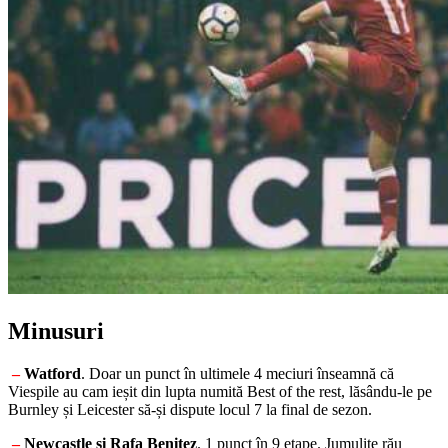
Minusuri
–
Watford
. Doar un punct în ultimele 4 meciuri înseamnă că
Viespile au cam ieșit din lupta numită Best of the rest, lăsându-le pe
Burnley și Leicester să-și dispute locul 7 la final de sezon.
–
Newcastle și Rafa Benitez
. 1 punct în 9 etape. Jumulite rău