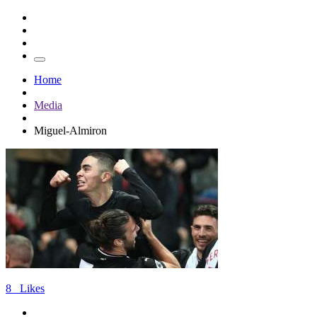
Home
Media
Miguel-Almiron
8
Likes