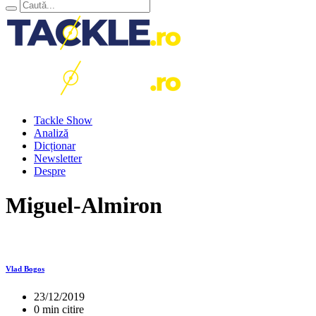
Tackle Show
Analiză
Dicționar
Newsletter
Despre
Miguel-Almiron
Vlad Bogos
23/12/2019
0 min citire