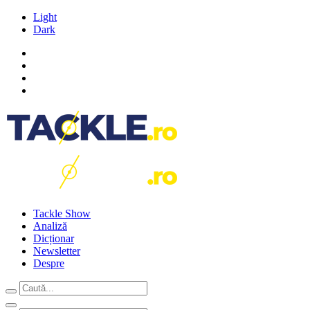
Light
Dark
Tackle Show
Analiză
Dicționar
Newsletter
Despre