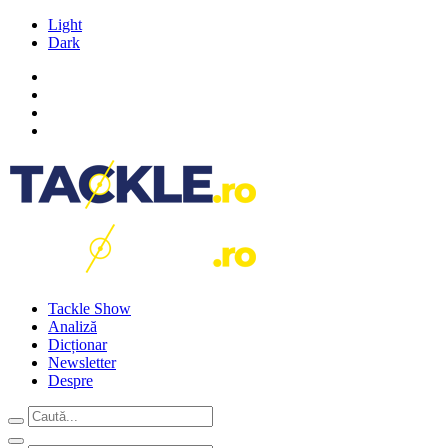
Light
Dark
Tackle Show
Analiză
Dicționar
Newsletter
Despre