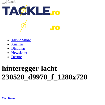
Tackle Show
Analiză
Dicționar
Newsletter
Despre
hinteregger-lacht-
230520_d9978_f_1280x720
Vlad Bogos