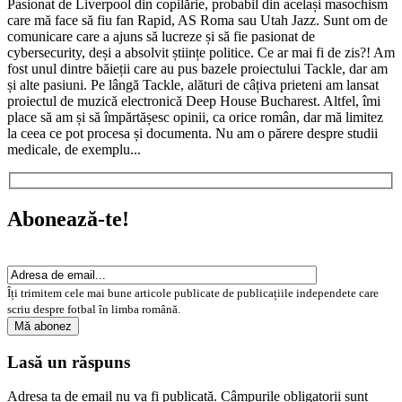
Pasionat de Liverpool din copilărie, probabil din același masochism
care mă face să fiu fan Rapid, AS Roma sau Utah Jazz. Sunt om de
comunicare care a ajuns să lucreze și să fie pasionat de
cybersecurity, deși a absolvit științe politice. Ce ar mai fi de zis?! Am
fost unul dintre băieții care au pus bazele proiectului Tackle, dar am
și alte pasiuni. Pe lângă Tackle, alături de câțiva prieteni am lansat
proiectul de muzică electronică Deep House Bucharest. Altfel, îmi
place să am și să împărtășesc opinii, ca orice român, dar mă limitez
la ceea ce pot procesa și documenta. Nu am o părere despre studii
medicale, de exemplu...
Abonează-te!
Îți trimitem cele mai bune articole publicate de publicațiile independete care
scriu despre fotbal în limba română.
Lasă un răspuns
Adresa ta de email nu va fi publicată.
Câmpurile obligatorii sunt