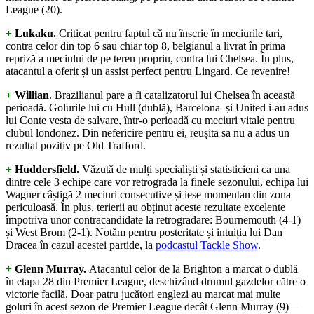
League (20).
+
Lukaku.
Criticat pentru faptul că nu înscrie în meciurile tari,
contra celor din top 6 sau chiar top 8, belgianul a livrat în prima
repriză a meciului de pe teren propriu, contra lui Chelsea. În plus,
atacantul a oferit și un assist perfect pentru Lingard. Ce revenire!
+
Willian
. Brazilianul pare a fi catalizatorul lui Chelsea în această
perioadă. Golurile lui cu Hull (dublă), Barcelona și United i-au adus
lui Conte vesta de salvare, într-o perioadă cu meciuri vitale pentru
clubul londonez. Din nefericire pentru ei, reușita sa nu a adus un
rezultat pozitiv pe Old Trafford.
+
Huddersfield.
Văzută de mulți specialiști și statisticieni ca una
dintre cele 3 echipe care vor retrograda la finele sezonului, echipa lui
Wagner câștigă 2 meciuri consecutive și iese momentan din zona
periculoasă. În plus, terierii au obținut aceste rezultate excelente
împotriva unor contracandidate la retrogradare: Bournemouth (4-1)
și West Brom (2-1). Notăm pentru posteritate și intuiția lui Dan
Dracea în cazul acestei partide, la
podcastul Tackle Show
.
+
Glenn Murray.
Atacantul celor de la Brighton a marcat o dublă
în etapa 28 din Premier League, deschizând drumul gazdelor către o
victorie facilă.
Doar patru jucători englezi au marcat mai multe
goluri în acest sezon de Premier League decât Glenn Murray (9) –