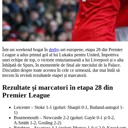
Într-un weekend bogat în
derby
-uri europene, etapa 28 din Premier
League a adus primul gol al lui Lukaku pentru United, împotriva
unei echipe de top, o victorie entuziamsantă a lui Liverpool și o alta
înhățată de Spurs, în momentele de final ale meciului de la Palace.
Discutăm despre toate acestea în cele ce urmează, dar mai întâi să
trecem în revistă rezultatele etapei și marcatorii.
Rezultate și marcatori în etapa 28 din
Premier League
Leicester – Stoke 1-1 (goluri: Shaqiri 0-1, Butland-autogol 1-
1)
Bournemouth – Newcastle 2-2 (goluri: Gayle 0-1 și 0-2,
A.Smith 1-2, Gosling 2-2)
Brighton – Swansea 4-1 (goluri: Murray 1-0 și 2-0, Knockaert