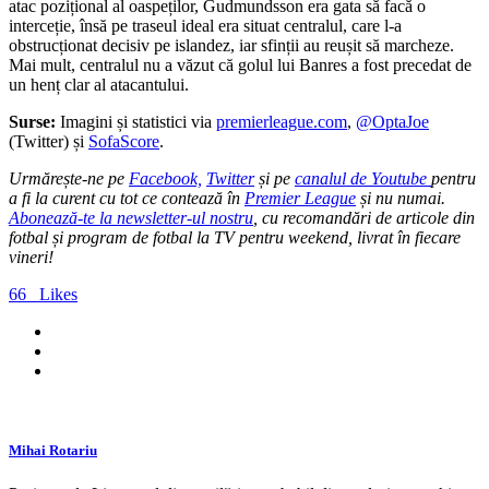
atac pozițional al oaspeților, Gudmundsson era gata să facă o
interceție, însă pe traseul ideal era situat centralul, care l-a
obstrucționat decisiv pe islandez, iar sfinții au reușit să marcheze.
Mai mult, centralul nu a văzut că golul lui Banres a fost precedat de
un henț clar al atacantului.
Surse:
Imagini și statistici via
premierleague.com
,
@OptaJoe
(Twitter) și
SofaScore
.
Urmărește-ne pe
Facebook,
Twitter
și pe
canalul de Youtube
pentru
a fi la curent cu tot ce contează în
Premier League
și nu numai.
Abonează-te la newsletter-ul nostru
, cu recomandări de articole din
fotbal și program de fotbal la TV pentru weekend, livrat în fiecare
vineri!
66
Likes
Mihai Rotariu