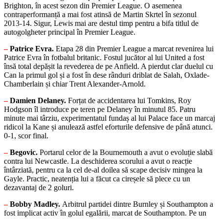
Brighton, în acest sezon din Premier League. O asemenea
contraperformanță a mai fost atinsă de Martin Skrtel în sezonul
2013-14. Sigur, Lewis mai are destul timp pentru a bifa titlul de
autogolgheter principal în Premier League.
–
Patrice Evra.
Etapa 28 din Premier League a marcat revenirea lui
Patrice Evra în fotbalul britanic. Fostul jucător al lui United a fost
însă total depășit la revederea de pe Anfield. A pierdut clar duelul cu
Can la primul gol și a fost în dese rânduri driblat de Salah, Oxlade-
Chamberlain și chiar Trent Alexander-Arnold.
–
Damien
Delaney.
Forțat de accidentarea lui Tomkins, Roy
Hodgson îl introduce pe teren pe Delaney în minutul 85. Patru
minute mai târziu, experimentatul fundaș al lui Palace face un marcaj
ridicol la Kane și anulează astfel eforturile defensive de până atunci.
0-1, scor final.
–
Begovic.
Portarul celor de la Bournemouth a avut o evoluție slabă
contra lui Newcastle. La deschiderea scorului a avut o reacție
întârziată, pentru ca la cel de-al doilea să scape decisiv mingea la
Gayle. Practic, neatenția lui a făcut ca cireșele să plece cu un
dezavantaj de 2 goluri.
–
Bobby Madley.
Arbitrul partidei dintre Burnley și Southampton a
fost implicat activ în golul egalării, marcat de Southampton. Pe un