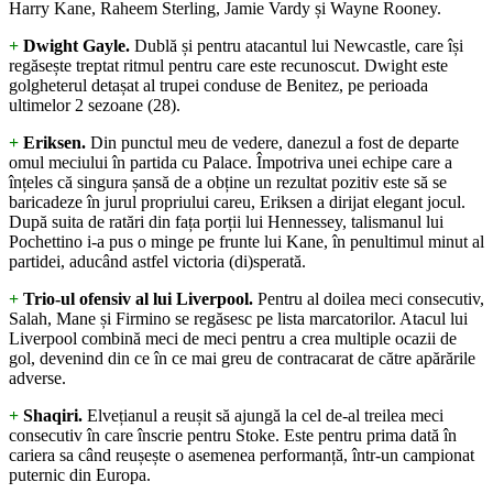
Harry Kane, Raheem Sterling, Jamie Vardy și Wayne Rooney.
+
Dwight Gayle.
Dublă și pentru atacantul lui Newcastle, care își
regăsește treptat ritmul pentru care este recunoscut. Dwight este
golgheterul detașat al trupei conduse de Benitez, pe perioada
ultimelor 2 sezoane (28).
+
Eriksen.
Din punctul meu de vedere, danezul a fost de departe
omul meciului în partida cu Palace. Împotriva unei echipe care a
înțeles că singura șansă de a obține un rezultat pozitiv este să se
baricadeze în jurul propriului careu, Eriksen a dirijat elegant jocul.
După suita de ratări din fața porții lui Hennessey, talismanul lui
Pochettino i-a pus o minge pe frunte lui Kane, în penultimul minut al
partidei, aducând astfel victoria (di)sperată.
+
Trio-ul ofensiv al lui Liverpool
.
Pentru al doilea meci consecutiv,
Salah, Mane și Firmino se regăsesc pe lista marcatorilor. Atacul lui
Liverpool combină meci de meci pentru a crea multiple ocazii de
gol, devenind din ce în ce mai greu de contracarat de către apărările
adverse.
+
Shaqiri.
Elvețianul a reușit să ajungă la cel de-al treilea meci
consecutiv în care înscrie pentru Stoke. Este pentru prima dată în
cariera sa când reușește o asemenea performanță, într-un campionat
puternic din Europa.