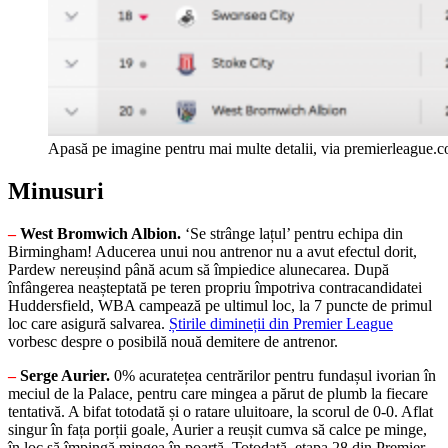
Apasă pe imagine pentru mai multe detalii, via premierleague.
Minusuri
–
West Bromwich Albion.
‘Se strânge lațul’ pentru echipa din
Birmingham! Aducerea unui nou antrenor nu a avut efectul dorit,
Pardew nereușind până acum să împiedice alunecarea. După
înfângerea neașteptată pe teren propriu împotriva contracandidatei
Huddersfield, WBA campează pe ultimul loc, la 7 puncte de primul
loc care asigură salvarea.
Știrile dimineții din Premier League
vorbesc despre o posibilă nouă demitere de antrenor.
–
Serge Aurier.
0% acuratețea centrărilor pentru fundașul ivorian în
meciul de la Palace, pentru care mingea a părut de plumb la fiecare
tentativă. A bifat totodată și o ratare uluitoare, la scorul de 0-0. Aflat
singur în fața porții goale, Aurier a reușit cumva să calce pe minge,
în loc să împingă mingea în poartă. Totodată, etapa 28 din Premier