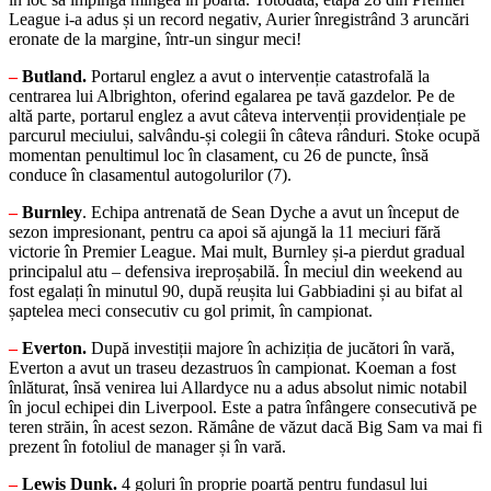
League i-a adus și un record negativ, Aurier înregistrând 3 aruncări
eronate de la margine, într-un singur meci!
–
Butland.
Portarul englez a avut o intervenție catastrofală la
centrarea lui Albrighton, oferind egalarea pe tavă gazdelor. Pe de
altă parte, portarul englez a avut câteva intervenții providențiale pe
parcurul meciului, salvându-și colegii în câteva rânduri. Stoke ocupă
momentan penultimul loc în clasament, cu 26 de puncte, însă
conduce în clasamentul autogolurilor (7).
–
Burnley
. Echipa antrenată de Sean Dyche a avut un început de
sezon impresionant, pentru ca apoi să ajungă la 11 meciuri fără
victorie în Premier League. Mai mult, Burnley și-a pierdut gradual
principalul atu – defensiva ireproșabilă. În meciul din weekend au
fost egalați în minutul 90, după reușita lui Gabbiadini și au bifat al
șaptelea meci consecutiv cu gol primit, în campionat.
–
Everton.
După investiții majore în achiziția de jucători în vară,
Everton a avut un traseu dezastruos în campionat. Koeman a fost
înlăturat, însă venirea lui Allardyce nu a adus absolut nimic notabil
în jocul echipei din Liverpool. Este a patra înfângere consecutivă pe
teren străin, în acest sezon. Rămâne de văzut dacă Big Sam va mai fi
prezent în fotoliul de manager și în vară.
–
Lewis Dunk.
4 goluri în proprie poartă pentru fundașul lui