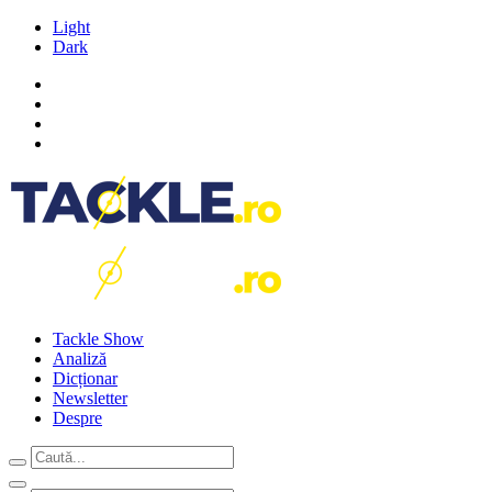
Light
Dark
Tackle Show
Analiză
Dicționar
Newsletter
Despre