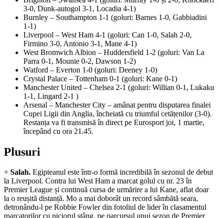
3-0, Dunk-autogol 3-1, Locadia 4-1)
Burnley – Southampton 1-1 (goluri: Barnes 1-0, Gabbiadini
1-1)
Liverpool – West Ham 4-1 (goluri: Can 1-0, Salah 2-0,
Firmino 3-0, Antonio 3-1, Mane 4-1)
West Bromwich Albion – Huddersfield 1-2 (goluri: Van La
Parra 0-1, Mounie 0-2, Dawson 1-2)
Watford – Everton 1-0 (goluri: Deeney 1-0)
Crystal Palace – Tottenham 0-1 (goluri: Kane 0-1)
Manchester United – Chelsea 2-1 (goluri: Willian 0-1, Lukaku
1-1, Lingard 2-1 )
Arsenal – Manchester City – amânat pentru disputarea finalei
Cupei Ligii din Anglia, încheiată cu triumful cetățenilor (3-0).
Restanța va fi transmisă în direct pe Eurosport joi, 1 martie,
începând cu ora 21.45.
Plusuri
+
Salah.
Egipteanul este într-o formă incredibilă în sezonul de debut
la Liverpool. Contra lui West Ham a marcat golul cu nr. 23 în
Premier League și continuă cursa de urmărire a lui Kane, aflat doar
la o reușită distanță. Mo a mai doborât un record sâmbătă seara,
detronându-l pe Robbie Fowler din fotoliul de lider în clasamentul
marcatorilor cu piciorul stâng, pe parcursul unui sezon de Premier